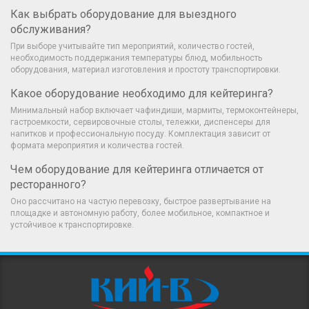
Как выбрать оборудование для выездного
обслуживания?
При выборе учитывайте тип мероприятий, количество гостей,
необходимость поддержания температуры блюд, мобильность
оборудования, материал изготовления и простоту транспортировки.
Какое оборудование необходимо для кейтеринга?
Минимальный набор включает чафиндиши, мармиты, термоконтейнеры,
гастроемкости, сервировочные столы, тележки, диспенсеры для
напитков и профессиональную посуду. Комплектация зависит от
формата мероприятия и количества гостей.
Чем оборудование для кейтеринга отличается от
ресторанного?
Оно рассчитано на частую перевозку, быстрое развертывание на
площадке и автономную работу, более мобильное, компактное и
устойчивое к транспортировке.