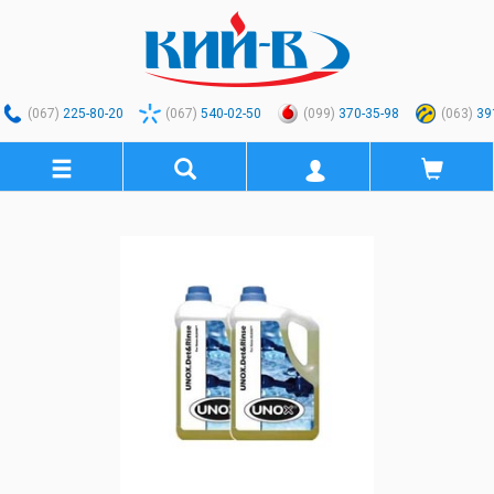
(067)
225-80-20
(067)
540-02-50
(099)
370-35-98
(063)
39