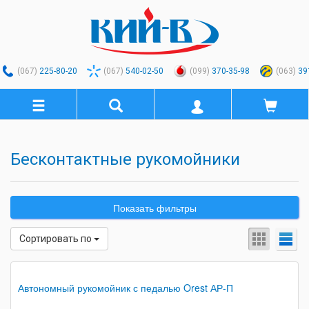
(067)
225-80-20
(067)
540-02-50
(099)
370-35-98
(063)
39
Бесконтактные рукомойники
Показать фильтры
Сортировать по
Автономный рукомойник с педалью Orest АР-П