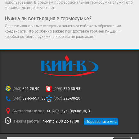
использования. В среднем профессиональная термосумка служит от 6
месяцев до нескольких лет.
Нужна ли вентиляция в термосумке?
Да, вентиляционные отверстия помогают избежать образования
конденсата, что особенно важно при доставке горячей пиццы —
коробки остаются сухими, а корочка не размокает.
(063)
391-20-90
(099)
370-35-98
(044)
594-64-57, 58
(067)
225-80-20
Выставочный зал:
м. Київ, вул. Гарматна, 3
Перезвоните мне
Режим работы:
пн-пт с 9:00 до 17:00