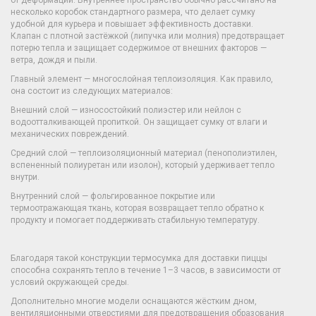
от деформации. Внутреннее пространство обычно рассчитано на
несколько коробок стандартного размера, что делает сумку
удобной для курьера и повышает эффективность доставки.
Клапан с плотной застёжкой (липучка или молния) предотвращает
потерю тепла и защищает содержимое от внешних факторов —
ветра, дождя и пыли.
Главный элемент — многослойная теплоизоляция. Как правило,
она состоит из следующих материалов:
Внешний слой — износостойкий полиэстер или нейлон с
водоотталкивающей пропиткой. Он защищает сумку от влаги и
механических повреждений.
Средний слой — теплоизоляционный материал (пенополиэтилен,
вспененный полиуретан или изолон), который удерживает тепло
внутри.
Внутренний слой — фольгированное покрытие или
термоотражающая ткань, которая возвращает тепло обратно к
продукту и помогает поддерживать стабильную температуру.
Благодаря такой конструкции термосумка для доставки пиццы
способна сохранять тепло в течение 1–3 часов, в зависимости от
условий окружающей среды.
Дополнительно многие модели оснащаются жёстким дном,
вентиляционными отверстиями для предотвращения образования