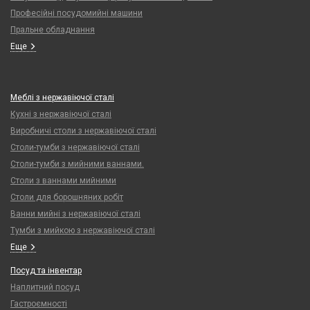
Професійні посудомийні машини
Пральне обладнання
Еще
Меблі з нержавіючої сталі
Кухні з нержавіючої сталі
Виробничі столи з нержавіючої сталі
Столи-тумби з нержавіючої сталі
Столи-тумби з мийними ваннами.
Столи з ваннами мийними
Столи для борошняних робіт
Ванни мийні з нержавіючої сталі
Тумби з мийкою з нержавіючої сталі
Еще
Посуд та інвентар
Наплитний посуд
Гастроємності