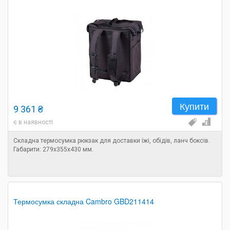
Купити
9 361 ₴
є в наявності
Складна термосумка рюкзак для доставки їжі, обідів, ланч боксів.
Габарити: 279х355х430 мм.
Термосумка складна Cambro GBD211414