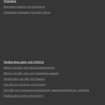
Упаковка
Вакуумні пакети для продуктів
Паперова упаковка для фаст фуду
Професійна хімія для HoReCa
Миючі засоби для пароконвектоматів
Миючі засоби для посудомийних машин
Професійні засоби для прання
Засоби по догляду за технікою
Засоби для очищення каналізацій, жировловлювачів, септиків
Професійна хімія для клінінгу