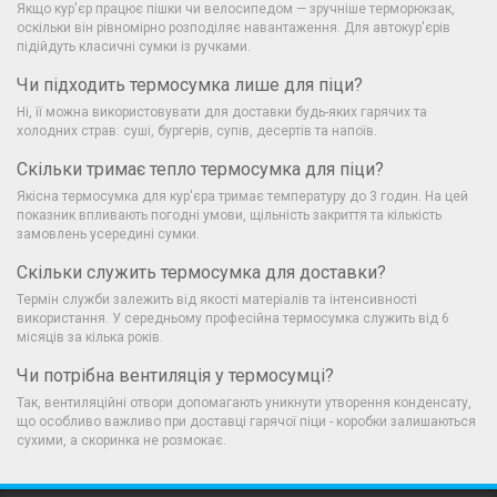
Якщо кур'єр працює пішки чи велосипедом — зручніше терморюкзак,
оскільки він рівномірно розподіляє навантаження. Для автокур'єрів
підійдуть класичні сумки із ручками.
Чи підходить термосумка лише для піци?
Ні, її можна використовувати для доставки будь-яких гарячих та
холодних страв: суші, бургерів, супів, десертів та напоїв.
Скільки тримає тепло термосумка для піци?
Якісна термосумка для кур'єра тримає температуру до 3 годин. На цей
показник впливають погодні умови, щільність закриття та кількість
замовлень усередині сумки.
Скільки служить термосумка для доставки?
Термін служби залежить від якості матеріалів та інтенсивності
використання. У середньому професійна термосумка служить від 6
місяців за кілька років.
Чи потрібна вентиляція у термосумці?
Так, вентиляційні отвори допомагають уникнути утворення конденсату,
що особливо важливо при доставці гарячої піци - коробки залишаються
сухими, а скоринка не розмокає.