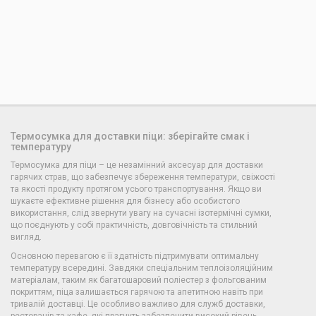
Термосумка для доставки піци: зберігайте смак і
температуру
Термосумка для піци – це незамінний аксесуар для доставки
гарячих страв, що забезпечує збереження температури, свіжості
та якості продукту протягом усього транспортування. Якщо ви
шукаєте ефективне рішення для бізнесу або особистого
використання, слід звернути увагу на сучасні ізотермічні сумки,
що поєднують у собі практичність, довговічність та стильний
вигляд.
Основною перевагою є її здатність підтримувати оптимальну
температуру всередині. Завдяки спеціальним теплоізоляційним
матеріалам, таким як багатошаровий поліестер з фольгованим
покриттям, піца залишається гарячою та апетитною навіть при
тривалій доставці. Це особливо важливо для служб доставки,