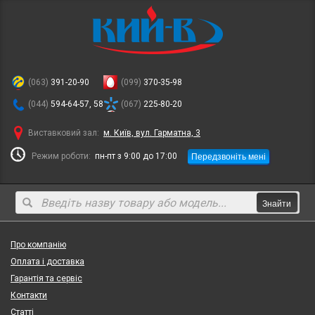
(063)
391-20-90
(099)
370-35-98
(044)
594-64-57, 58
(067)
225-80-20
Виставковий зал:
м. Київ, вул. Гарматна, 3
Передзвоніть мені
Режим роботи:
пн-пт з 9:00 до 17:00
Знайти
Про компанію
Оплата і доставка
Гарантія та сервіс
Контакти
Статті