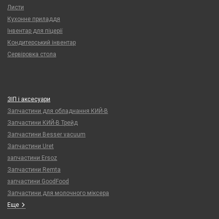
Листи
Кухонне приладдя
Інвентар для піцерії
Кондитерський інвентар
Сервіровка стола
ЗІП і аксесуари
Запчастини для обладнання КИЙ-В
Запчастини КИЙ-В Трейд
Запчастини Besser vacuum
Запчастини Uret
запчастини Ersoz
Запчастини Remta
запчастини GoodFood
Запчастини для молочного міксера
Еще