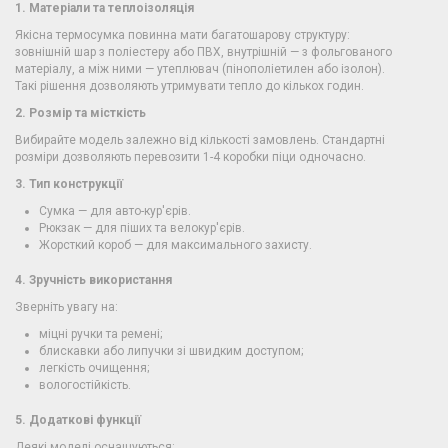
1. Матеріали та теплоізоляція
Якісна термосумка повинна мати багатошарову структуру:
зовнішній шар з поліестеру або ПВХ, внутрішній — з фольгованого
матеріалу, а між ними — утеплювач (пінополіетилен або ізолон).
Такі рішення дозволяють утримувати тепло до кількох годин.
2. Розмір та місткість
Вибирайте модель залежно від кількості замовлень. Стандартні
розміри дозволяють перевозити 1-4 коробки піци одночасно.
3. Тип конструкції
Сумка — для авто-кур'єрів.
Рюкзак — для піших та велокур'єрів.
Жорсткий короб — для максимального захисту.
4. Зручність використання
Зверніть увагу на:
міцні ручки та ремені;
блискавки або липучки зі швидким доступом;
легкість очищення;
вологостійкість.
5. Додаткові функції
Деякі моделі оснащуються: