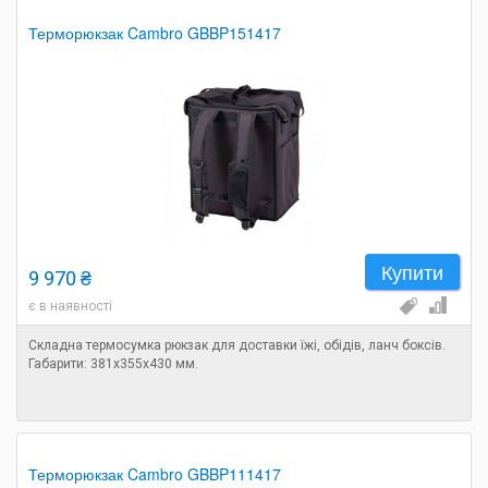
Терморюкзак Cambro GBBP151417
Купити
9 970 ₴
є в наявності
Складна термосумка рюкзак для доставки їжі, обідів, ланч боксів.
Габарити: 381х355х430 мм.
Терморюкзак Cambro GBBP111417