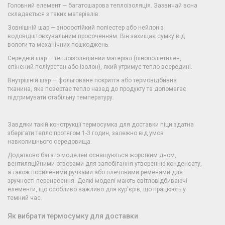
Головний елемент — багатошарова теплоізоляція. Зазвичай вона
складається з таких матеріалів:
Зовнішній шар — зносостійкий поліестер або нейлон з
водовідштовхувальним просоченням. Він захищає сумку від
вологи та механічних пошкоджень.
Середній шар — теплоізоляційний матеріал (пінополіетилен,
спінений поліуретан або ізолон), який утримує тепло всередині.
Внутрішній шар — фольговане покриття або термовідбивна
тканина, яка повертає тепло назад до продукту та допомагає
підтримувати стабільну температуру.
Завдяки такій конструкції термосумка для доставки піци здатна
зберігати тепло протягом 1-3 годин, залежно від умов
навколишнього середовища.
Додатково багато моделей оснащуються жорстким дном,
вентиляційними отворами для запобігання утворенню конденсату,
а також посиленими ручками або плечовими ременями для
зручності перенесення. Деякі моделі мають світловідбиваючі
елементи, що особливо важливо для кур'єрів, що працюють у
темний час.
Як вибрати термосумку для доставки