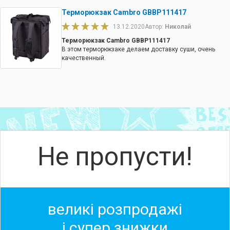
Терморюкзак Cambro GBBP111417
13.12.2020
Автор:
Николай
Терморюкзак Cambro GBBP111417
В этом терморюкзаке делаем доставку суши, очень
качественный.
Не пропусти!
великі розпродажі
і супер знижки