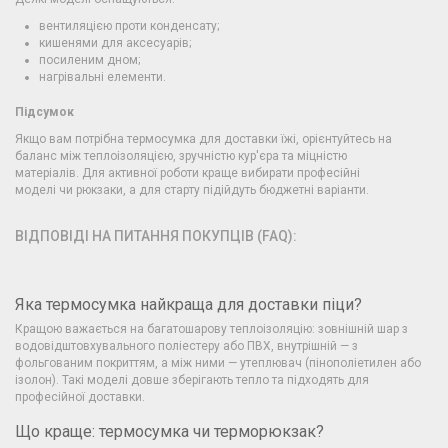
вентиляцією проти конденсату;
кишенями для аксесуарів;
посиленим дном;
нагрівальні елементи.
Підсумок
Якщо вам потрібна термосумка для доставки їжі, орієнтуйтесь на
баланс між теплоізоляцією, зручністю кур'єра та міцністю
матеріалів. Для активної роботи краще вибирати професійні
моделі чи рюкзаки, а для старту підійдуть бюджетні варіанти.
ВІДПОВІДІ НА ПИТАННЯ ПОКУПЦІВ (FAQ):
Яка термосумка найкраща для доставки піци?
Кращою важається на багатошарову теплоізоляцію: зовнішній шар з
водовідштовхувального поліестеру або ПВХ, внутрішній — з
фольгованим покриттям, а між ними — утеплювач (пінополіетилен або
ізолон). Такі моделі довше зберігають тепло та підходять для
професійної доставки.
Що краще: термосумка чи терморюкзак?