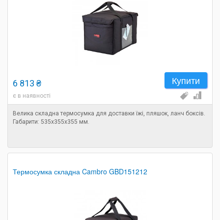
Купити
6 813 ₴
є в наявності
Велика складна термосумка для доставки їжі, пляшок, ланч боксів.
Габарити: 535х355х355 мм.
Термосумка складна Cambro GBD151212