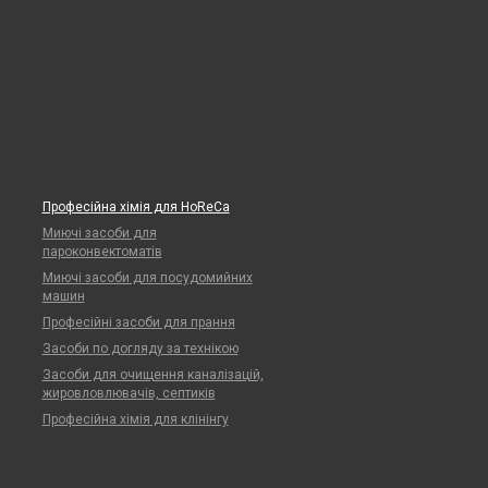
Професійна хімія для HoReCa
Миючі засоби для
пароконвектоматів
Миючі засоби для посудомийних
машин
Професійні засоби для прання
Засоби по догляду за технікою
Засоби для очищення каналізацій,
жировловлювачів, септиків
Професійна хімія для клінінгу