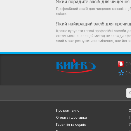
Який порадите засіб для чищення 
Професійний засіб для чищення каналізацій
якість.
Який найкращий засіб для прочищ
Краще купувати готові професійні засоби дл
оцтом можна, але цей метод не завжди ефек
який може розпушити засмічення, але його
(09
(06
Про компанію
О
Оплата і доставка
Т
Гарантія та сервіс
У