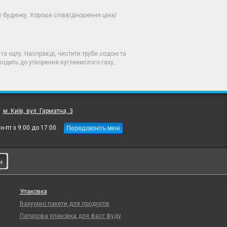
у будинку. Хороше співвідношення ціна/
та оцту. Насправді, чистити труби содою та
одить до утворення вуглекислого газу,
:
м. Київ, вул. Гарматна, 3
Передзвоніть мені
н-пт з 9:00 до 17:00
и
Упаковка
Вакуумні пакети для продуктів
Паперова упаковка для фаст фуду