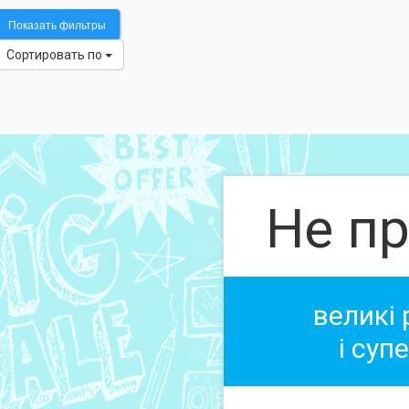
Показать фильтры
Сортировать по
Не пр
великі
і суп