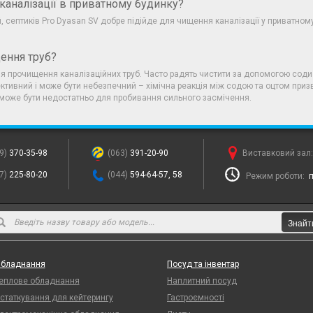
каналізації в приватному будинку?
, септиків Pro Dyasan SV добре підійде для чищення каналізації у приватном
ення труб?
я прочищення каналізаційних труб. Часто радять чистити за допомогою соди 
тивний і може бути небезпечний – хімічна реакція між содою та оцтом призв
 може бути недостатньо для пробивання сильного засмічення.
9)
370-35-98
(063)
391-20-90
Виставковий зал
7)
225-80-20
(044)
594-64-57, 58
Режим роботи:
п
Знайт
бладнання
Посуд та інвентар
еплове обладнання
Наплитний посуд
статкування для кейтерингу
Гастроємності