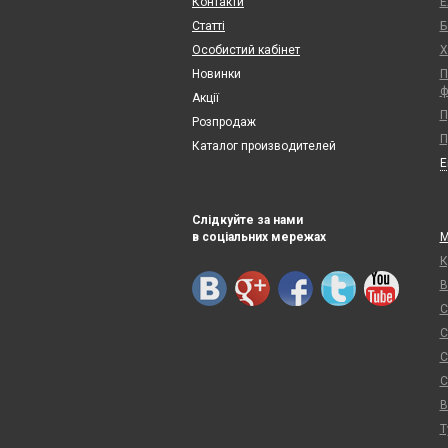
Контакти
Е
Статті
Б
Особистий кабінет
Х
Новинки
П
ф
Акції
П
Розпродаж
П
Каталог производителей
Слідкуйте за нами
в соціальних мережах
М
К
В
С
С
С
С
В
Т