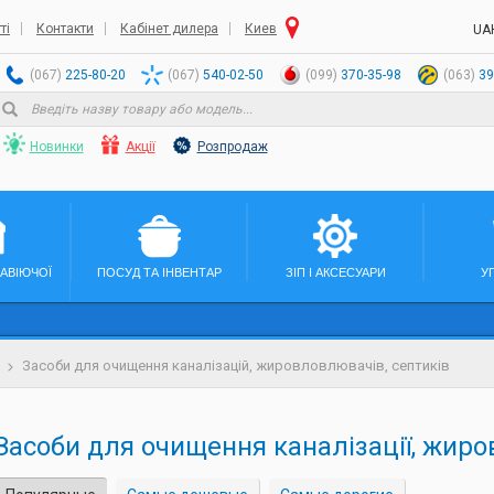
ті
Контакти
Кабінет дилера
Киев
UA
(067)
225-80-20
(067)
540-02-50
(099)
370-35-98
(063)
39
Новинки
Акції
Розпродаж
ЖАВІЮЧОЇ
ПОСУД ТА ІНВЕНТАР
ЗІП І АКСЕСУАРИ
У
Засоби для очищення каналізацій, жировловлювачів, септиків
Засоби для очищення каналізації, жир