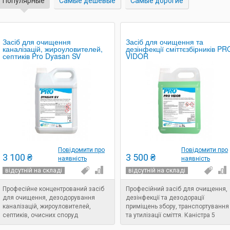
Популярные
Самые дешевые
Самые дорогие
Засіб для очищення
Засіб для очищення та
каналізацій, жироуловителей,
дезінфекції сміттєзбірників PR
септиків Pro Dyasan SV
VIDOR
Повідомити про
Повідомити про
3 100 ₴
3 500 ₴
наявність
наявність
відсутній на складі
відсутній на складі
Професійне концентрований засіб
Професійний засіб для очищення,
для очищення, дезодорування
дезінфекції та дезодорації
каналізацій, жироуловителей,
приміщень збору, транспортування
септиків, очисних споруд
та утилізації сміття. Каністра 5
літрів.