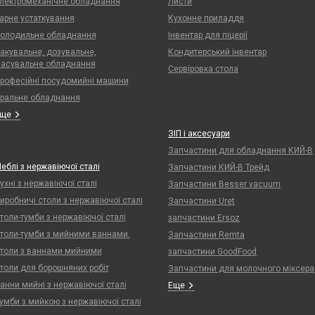
лектромеханічне обладнання
Листи
арне устаткування
Кухонне приладдя
олодильне обладнання
Інвентар для піцерії
акувальне, дозувальне,
Кондитерський інвентар
асувальне обладнання
Сервіровка стола
рофесійні посудомийні машини
ральне обладнання
Еще
ЗІП і аксесуари
Запчастини для обладнання КИЙ-В
еблі з нержавіючої сталі
Запчастини КИЙ-В Трейд
ухні з нержавіючої сталі
Запчастини Besser vacuum
иробничі столи з нержавіючої сталі
Запчастини Uret
толи-тумби з нержавіючої сталі
запчастини Ersoz
толи-тумби з мийними ваннами.
Запчастини Remta
толи з ваннами мийними
запчастини GoodFood
толи для борошняних робіт
Запчастини для молочного міксера
анни мийні з нержавіючої сталі
Еще
умби з мийкою з нержавіючої сталі