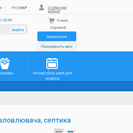
Особистий
H
РУС
|
УКР
кабінет
1-20-90
Кошик
порожній
Знайти
Замовлення
Передзвоніть мені
ПАКОВКА
ПРОФЕСІЙНА ХІМІЯ ДЛЯ
HORECA
овловлювача, септика