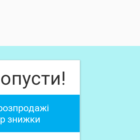
опусти!
 розпродажі
ер знижки