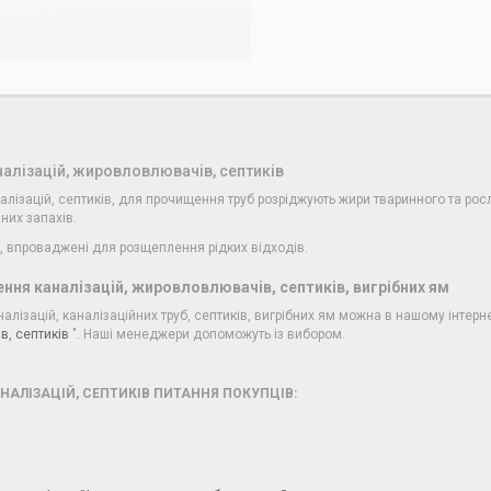
алізацій, жировловлювачів, септиків
лізацій, септиків, для прочищення труб розріджують жири тваринного та ро
их запахів.
и, впроваджені для розщеплення рідких відходів.
ння каналізацій, жировловлювачів, септиків, вигрібних ям
ізацій, каналізаційних труб, септиків, вигрібних ям можна в нашому інтернет
в, септиків
". Наші менеджери допоможуть із вибором.
АЛІЗАЦІЙ, СЕПТИКІВ ПИТАННЯ ПОКУПЦІВ: