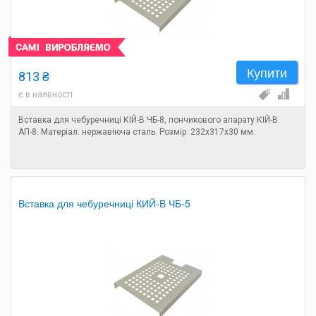
Купити
813 ₴
є в наявності
Вставка для чебуречниці КІЙ-В ЧБ-8, пончикового апарату КІЙ-В
АП-8. Матеріал: нержавіюча сталь. Розмір: 232х317х30 мм.
Вставка для чебуречниці КИЙ-В ЧБ-5