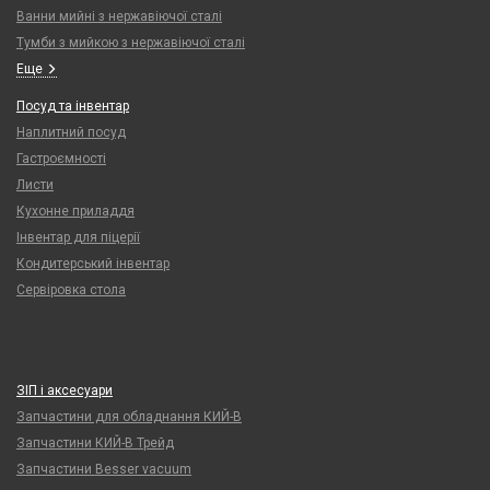
Ванни мийні з нержавіючої сталі
Тумби з мийкою з нержавіючої сталі
Еще
Посуд та інвентар
Наплитний посуд
Гастроємності
Листи
Кухонне приладдя
Інвентар для піцерії
Кондитерський інвентар
Сервіровка стола
ЗІП і аксесуари
Запчастини для обладнання КИЙ-В
Запчастини КИЙ-В Трейд
Запчастини Besser vacuum