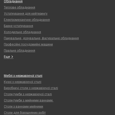
Обладнання
Теплове обладнання
Устаткування для кейтерингу
Електромеханічне обладнання
Барне устаткування
Холодильне обладнання
Пакувальне, дозувальне, фасувальне обладнання
Професійні посудомийні машини
Пральне обладнання
Еще
Меблі з нержавіючої сталі
Кухні з нержавіючої сталі
Виробничі столи з нержавіючої сталі
Столи-тумби з нержавіючої сталі
Столи-тумби з мийними ваннами.
Столи з ваннами мийними
Столи для борошняних робіт