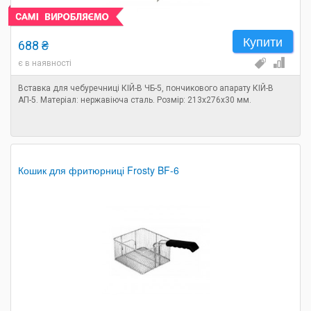
Купити
688 ₴
є в наявності
Вставка для чебуречниці КІЙ-В ЧБ-5, пончикового апарату КІЙ-В
АП-5. Матеріал: нержавіюча сталь. Розмір: 213х276х30 мм.
Кошик для фритюрниці Frosty BF-6