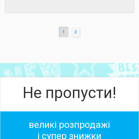
1
2
Не пропусти!
великі розпродажі
і супер знижки