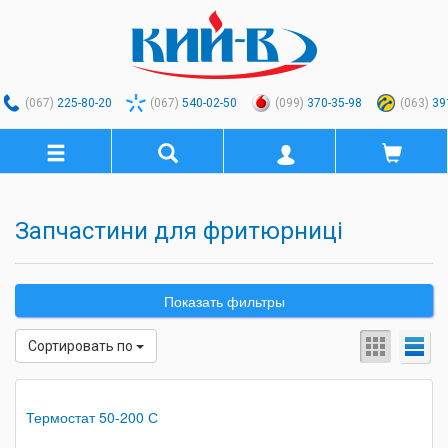
(067)
225-80-20
(067)
540-02-50
(099)
370-35-98
(063)
39
Запчастини для фритюрниці
Показать фильтры
Сортировать по
Термостат 50-200 С