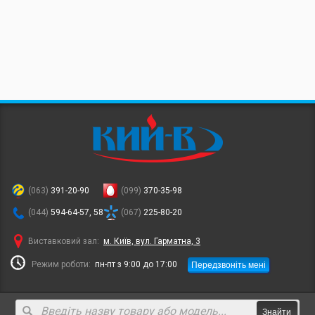
(063)
391-20-90
(099)
370-35-98
(044)
594-64-57, 58
(067)
225-80-20
Виставковий зал:
м. Київ, вул. Гарматна, 3
Передзвоніть мені
Режим роботи:
пн-пт з 9:00 до 17:00
Знайти