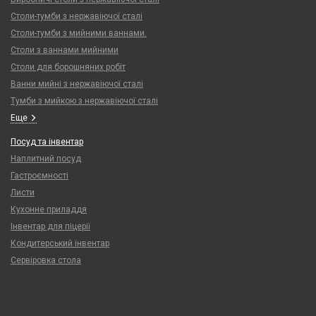
Столи-тумби з нержавіючої сталі
Столи-тумби з мийними ваннами.
Столи з ваннами мийними
Столи для борошняних робіт
Ванни мийні з нержавіючої сталі
Тумби з мийкою з нержавіючої сталі
Еще
Посуд та інвентар
Наплитний посуд
Гастроємності
Листи
Кухонне приладдя
Інвентар для піцерії
Кондитерський інвентар
Сервіровка стола