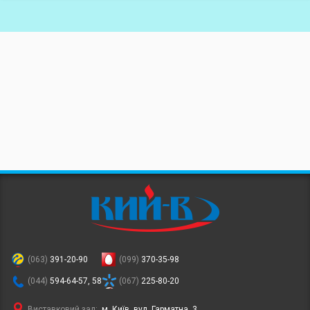
(063)
391-20-90
(099)
370-35-98
(044)
594-64-57, 58
(067)
225-80-20
Виставковий зал:
м. Київ, вул. Гарматна, 3