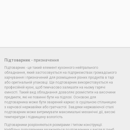
Підтоварник
- призначення
Підтоварник - це такий елемент кухонного нейтрального
обладнання, який застосовується на підприємствах громадського
харчування і призначений для розміщення різних продуктів в тарі
або оригінальній упаковці. Ще подтоварник використовується на
професійній кухні, щоб тимчасово залишати на ньому гарячі
ємності. Такий вид обладнання дозволяє розмістити на височини
предмети, які не повинні бути на підлозі. Основою для
подтоварника може бути зварений каркас із суцільною стільницею
з харчової нержавійки або гратчастої. Завдяки нержавіючої сталі
подтоварник може витримувати максимальні механічні дії, високі
температури і підвищену вологість.
Підтоварники розрізняються розмірами і типом конструкції.
Найбільш популярними вважаються подтоварники у вигляді тумб,