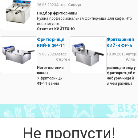
26.06.2023
Автор:
Синчук
Подбор фритюрницы
Нужна профессиональная фритюрница для кафе. Что
посоветуете
Ответ от КИЙТЕХНО
На выбор профессиональной фритюрницы влияет много
Фритюрниця
Фритюрниця
факторов. Позвоните, мы подберем.
КИЙ-В ФР-11
КИЙ-В ФР-5
19.06.2023
Автор:
18.09.2015
Автор:
Сергей
Алла
Изготовление
разница между
ванны
фритюрнтцей и
У фритюрницы
чебуречницей
ФР-11 ванна
В чем разница
сварная или
между
цельная
фритюрнтцей и
Ответ от
чебуречницей на
КИЙТЕХНО
5 литров?
У фритюрницы
Ответ от Trade
ФР-11 ванна
КИЙ-В
сварная
Чебуречница не
комплектуется
Не пропусти!
сеткой.