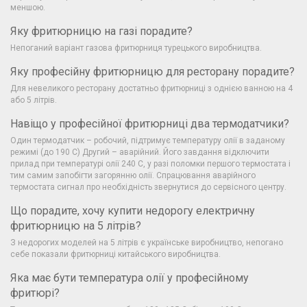
меншою.
Яку фритюрницю на газі порадите?
Непоганий варіант газова фритюрниця турецького виробництва.
Яку професійну фритюрницю для ресторану порадите?
Для невеликого ресторану достатньо фритюрниці з однією ванною на 4
або 5 літрів.
Навіщо у професійної фритюрниці два термодатчики?
Один термодатчик – робочий, підтримує температуру олії в заданому
режимі (до 190 С) Другий – аварійний. Його завдання відключити
прилад при температурі олії 240 С, у разі поломки першого термостата і
тим самим запобігти загорянню олії. Спрацювання аварійного
термостата сигнал про необхідність звернутися до сервісного центру.
Що порадите, хочу купити недорогу електричну
фритюрницю на 5 літрів?
З недорогих моделей на 5 літрів є українське виробництво, непогано
себе показали фритюрниці китайського виробництва.
Яка має бути температура олії у професійному
фритюрі?