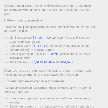
Обидва типи підходять для глибокої обсмажування, але вибір
залежить від умов підключення обладнання та завантаження
кухні.
2. Обсяг та продуктивність
Професійний фритюр відрізняються за обсягом масляної ванни та
кількістю кошиків:
Малі моделі (до
5 літрів
) - підходять для середніх кафе та
маленьких фастфудів.
Середні моделі (
6
-
8 літрів
) - забезпечують оптимальний
баланс обсягу та продуктивності.
Великі фритюрниці (більше
10 літрів
) розраховані на великі
потоки клієнтів.
Кількість ванн - з
однією ванною
або
подвійні
.
Обсяг визначає скільки продуктів можна готувати за один цикл.
Чим вища продуктивність, тим швидше обслуговування.
3. Температурний контроль та управління
При виборі професійної фритюрниці важливо звернути увагу на
систему керування:
Точний терморегулятор забезпечує стабільну температуру
нагріву.
Захисний термостат та індикатори – запобігають перегріву та