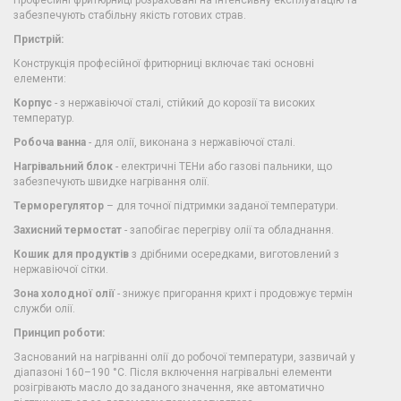
Професійні фритюрниці розраховані на інтенсивну експлуатацію та
забезпечують стабільну якість готових страв.
Пристрій:
Конструкція професійної фритюрниці включає такі основні
елементи:
Корпус
- з нержавіючої сталі, стійкий до корозії та високих
температур.
Робоча ванна
- для олії, виконана з нержавіючої сталі.
Нагрівальний блок
- електричні ТЕНи або газові пальники, що
забезпечують швидке нагрівання олії.
Терморегулятор
– для точної підтримки заданої температури.
Захисний термостат
- запобігає перегріву олії та обладнання.
Кошик для продуктів
з дрібними осередками, виготовлений з
нержавіючої сітки.
Зона холодної олії
- знижує пригорання крихт і продовжує термін
служби олії.
Принцип роботи:
Заснований на нагріванні олії до робочої температури, зазвичай у
діапазоні 160–190 °C. Після включення нагрівальні елементи
розігрівають масло до заданого значення, яке автоматично