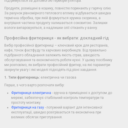
підтримується за допомогою терморегулятора.
Продукти, розміщені в кошику, повністю поринають у гарячу олію.
За рахунок рівномірного теплового впливу відбувається швидка
термічна обробка, при якій формується хрумка скоринка, а
внутрішня частина продукту залишається соковитою. Залишки
вологи випаровуються, а надлишки олії стікають у ванну.
Професійна фритюрниця - як вибрати: докладний гід
Вибір професійної фритюрниці – ключовий крок для ресторанів,
кафе, точок фастфуду та харчових виробництв. Від правильно
підібраного обладнання залежить якість страв, швидкість
обслуговування та економічність роботи кухні. У цьому посібнику
ми розповімо, як вибрати професійний фритюр, на які параметри
звернути увагу і які моделі підходять під різні завдання.
1. Типи фритюрниць:
електрична чи газова
Перше, з чого варто розпочати вибір:
Фритюрниця електрична
- зручна в приміщенні з доступом до
мережі, забезпечує стабільний контроль температури та
простоту монтажу.
Фритюрниця на газу
- потужний варіант для інтенсивної
експлуатації, швидко розігрівається та економічна при
великих обсягах приготування.