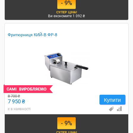
- 9%
СУПЕР ЦІНА!
Ви економите 1 092 ₴
Фритюрниця КИЙ-В ФР-8
8 700 ₴
Купити
7 950 ₴
є в наявності
- 9%
СУПЕР ЦІНА!