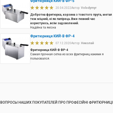
Фритюрниця КИЙ-В ФР-5
допоміг з вибором і наявністю. Дякую
20.04.2022
Автор:
Volodymyr
Добротна фритюрка, корзина з товстого прута, метал
теж міцний, ні як папірець.Вже певний час
користуюсь, всім задоволений.
Надійна та якісна
Фритюрниця КИЙ-В ФР-4
07.12.2020
Автор:
Николай
Фритюрница КИЙ-В ФР-4
Самая прочная сетка из всех фритюрниц какими я
пользовался.
ВОПРОСЫ НАШИХ ПОКУПАТЕЛЕЙ ПРО ПРОФЕСІЙНІ ФРИТЮРНИЦІ