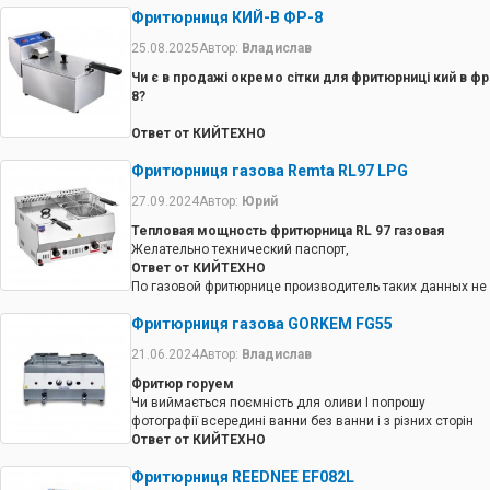
Фритюрниця КИЙ-В ФР-8
25.08.2025
Автор:
Владислав
Чи є в продажі окремо сітки для фритюрниці кий в фр
8?
Ответ от КИЙТЕХНО
Так, сітку для фритюрниці можно придбати окремо.
Фритюрниця газова Remta RL97 LPG
27.09.2024
Автор:
Юрий
Тепловая мощность фритюрница RL 97 газовая
Желательно технический паспорт,
Ответ от КИЙТЕХНО
По газовой фритюрнице производитель таких данных не
предоставил.
Фритюрниця газова GORKEM FG55
21.06.2024
Автор:
Владислав
Фритюр горуем
Чи виймається поємність для оливи І попрошу
фотографії всередині ванни без ванни і з різних сторін
Ответ от КИЙТЕХНО
Вана фритюрниці не виймається
Фритюрниця REEDNEE EF082L