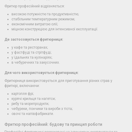
Фритюр професійний відрізняється:
високою потужністю та продуктивністю;
стабільним температурним режимом;
економічним витратою олії;
міцною конструкцією для інтенсивної експлуатації.
Де застосовується фритюрниця:
у кафе та ресторанах;
у фастфуді та стрітфуді;
у їдальнях та кулінаріях;
в чебуречних та закусочних.
Для чого використовується фритюрниця:
Фритюрниця використовується для приготування різних страв у
фритюрі, включаючи:
картопля фрі;
курячі крильця та нагетси;
рибу та морепродукти;
чебуреки, пончики та вироби з тіста;
овочі та напівфабрикати.
Фритюр професійний: будову та принцип роботи