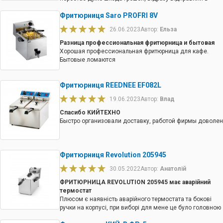
ремонт. Якість матеріалів не погана, час покаже які
Фритюрниця Saro PROFRI 8V
вони на зносостійкість.
26.06.2023
Автор:
Ельза
Разница профессиональная фритюрница и бытовая
Хорошая профессиональная фритюрница для кафе.
Бытовые ломаются
Фритюрниця REEDNEE EF082L
19.06.2023
Автор:
Влад
Спасибо КИЙТЕХНО
Быстро организовали доставку, работой фирмы доволен
Фритюрниця Revolution 205945
30.05.2022
Автор:
Анатолій
ФРИТЮРНИЦА REVOLUTION 205945 має аварійний
термостат
Плюсом є наявність аварійного термостата та бокові
ручки на корпусі, при виборі для мене це було головною
перевагою. Повністю задоволений роботою. Магазин