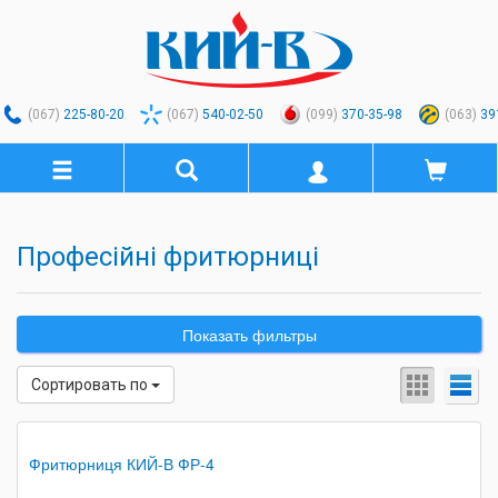
(067)
225-80-20
(067)
540-02-50
(099)
370-35-98
(063)
39
Професійні фритюрниці
Показать фильтры
Сортировать по
Фритюрниця КИЙ-В ФР-4