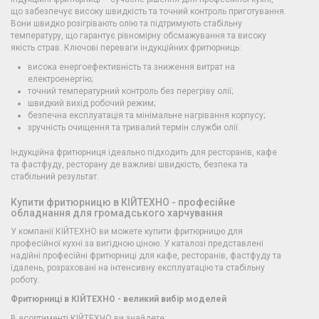
що забезпечує високу швидкість та точний контроль приготування.
Вони швидко розігрівають олію та підтримують стабільну
температуру, що гарантує рівномірну обсмажування та високу
якість страв. Ключові переваги індукційних фритюрниць:
висока енергоефективність та зниження витрат на
електроенергію;
точний температурний контроль без перегріву олії;
швидкий вихід робочий режим;
безпечна експлуатація та мінімальне нагрівання корпусу;
зручність очищення та тривалий термін служби олії.
Індукційна фритюрниця ідеально підходить для ресторанів, кафе
та фастфуду, ресторану де важливі швидкість, безпека та
стабільний результат.
Купити фритюрницю в КІЙТЕХНО - професійне
обладнання для громадського харчування
У компанії КІЙТЕХНО ви можете купити фритюрницю для
професійної кухні за вигідною ціною. У каталозі представлені
надійні професійні фритюрниці для кафе, ресторанів, фастфуду та
їдалень, розраховані на інтенсивну експлуатацію та стабільну
роботу.
Фритюрниці в КІЙТЕХНО - великий вибір моделей
В асортименті КІЙТЕХНО ви знайдете: