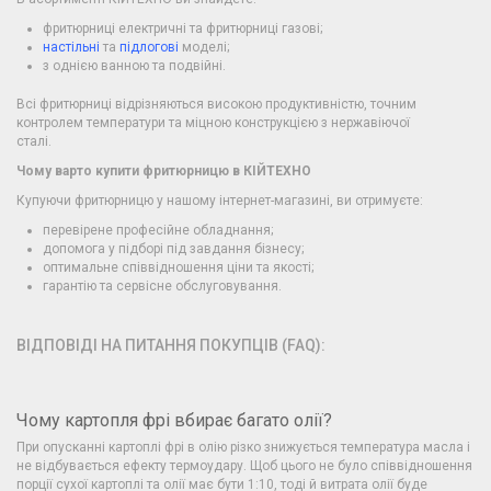
фритюрниці електричні та фритюрниці газові;
настільні
та
підлогові
моделі;
з однією ванною та подвійні.
Всі фритюрниці відрізняються високою продуктивністю, точним
контролем температури та міцною конструкцією з нержавіючої
сталі.
Чому варто купити фритюрницю в КІЙТЕХНО
Купуючи фритюрницю у нашому інтернет-магазині, ви отримуєте:
перевірене професійне обладнання;
допомога у підборі під завдання бізнесу;
оптимальне співвідношення ціни та якості;
гарантію та сервісне обслуговування.
ВІДПОВІДІ НА ПИТАННЯ ПОКУПЦІВ (FAQ):
Чому картопля фрі вбирає багато олії?
При опусканні картоплі фрі в олію різко знижується температура масла і
не відбувається ефекту термоудару. Щоб цього не було співвідношення
порції сухої картоплі та олії має бути 1:10, тоді й витрата олії буде