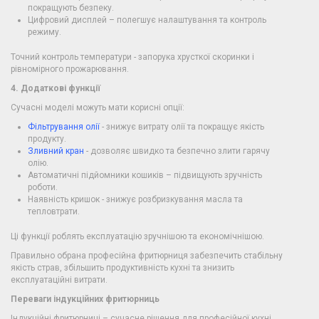
покращують безпеку.
Цифровий дисплей – полегшує налаштування та контроль
режиму.
Точний контроль температури - запорука хрусткої скоринки і
рівномірного прожарювання.
4. Додаткові функції
Сучасні моделі можуть мати корисні опції:
Фільтрування олії
- знижує витрату олії та покращує якість
продукту.
Зливний кран
- дозволяє швидко та безпечно злити гарячу
олію.
Автоматичні підйомники кошиків – підвищують зручність
роботи.
Наявність кришок - знижує розбризкування масла та
тепловтрати.
Ці функції роблять експлуатацію зручнішою та економічнішою.
Правильно обрана професійна фритюрниця забезпечить стабільну
якість страв, збільшить продуктивність кухні та знизить
експлуатаційні витрати.
Переваги індукційних фритюрниць
Індукційні фритюрниці – сучасне рішення для професійної кухні,