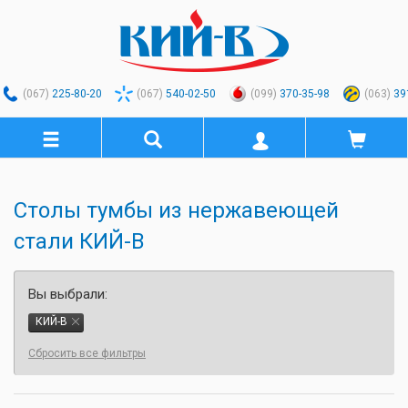
(067)
225-80-20
(067)
540-02-50
(099)
370-35-98
(063)
39
Столы тумбы из нержавеющей
стали КИЙ-В
Вы выбрали:
КИЙ-В
Сбросить все фильтры