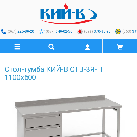
(067)
225-80-20
(067)
540-02-50
(099)
370-35-98
(063)
39
Стол-тумба КИЙ-В СТВ-3Я-Н
1100х600