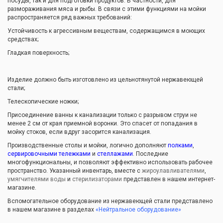
посуды, так и для подготовки продуктов. В частности, для
размораживания мяса и рыбы. В связи с этими функциями на мойки
распространяется ряд важных требований:
Устойчивость к агрессивным веществам, содержащимся в моющих
средствах;
Гладкая поверхность;
Изделие должно быть изготовлено из цельнотянутой нержавеющей
стали;
Телескопические ножки;
Присоединение ванны к канализации только с разрывом струи не
менее 2 см от края приемной воронки. Это спасет от попадания в
мойку стоков, если вдруг засорится канализация.
Производственные столы и мойки, логично дополняют
полками
,
сервировочными тележками
и
стеллажами
. Последние
многофункциональны, и позволяют эффективно использовать рабочее
пространство. Указанный инвентарь, вместе с
жироулавливателями
,
умягчителями воды
и
стерилизаторами
представлен в нашем интернет-
магазине.
Вспомогательное оборудование из нержавеющей стали представлено
в нашем магазине в разделах
«
Нейтральное оборудование
»