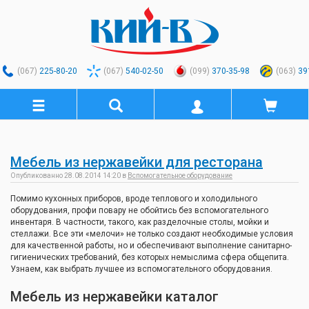
(067)
225-80-20
(067)
540-02-50
(099)
370-35-98
(063)
39
Мебель из нержавейки для ресторана
Опубликованно 28.08.2014 14:20 в
Вспомогательное оборудование
Помимо кухонных приборов, вроде теплового и холодильного
оборудования, профи повару не обойтись без вспомогательного
инвентаря. В частности, такого, как разделочные столы, мойки и
стеллажи. Все эти «мелочи» не только создают необходимые условия
для качественной работы, но и обеспечивают выполнение санитарно-
гигиенических требований, без которых немыслима сфера общепита.
Узнаем, как выбрать лучшее из вспомогательного оборудования.
Мебель из нержавейки каталог