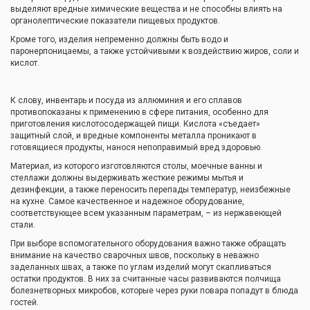
выделяют вредные химические вещества и не способны влиять на
органолептические показатели пищевых продуктов.
Кроме того, изделия непременно должны быть водо и
паронерпоницаемы, а также устойчивыми к воздействию жиров, соли и
кислот.
К слову, инвентарь и посуда из аллюминия и его сплавов
противопоказаны к применению в сфере питания, особенно для
приготовления кислотосодержащей пищи. Кислота «съедает»
защитный слой, и вредные компоненты металла проникают в
готовящиеся продукты, нанося непоправимый вред здоровью.
Материал, из которого изготовляются столы, моечные ванны и
стеллажи должны выдерживать жесткие режимы мытья и
дезинфекции, а также переносить перепады температур, неизбежные
на кухне. Самое качественное и надежное оборудование,
соответствующее всем указанным параметрам, – из нержавеющей
стали.
При выборе вспомогательного оборудования важно также обращать
внимание на качество сварочных швов, поскольку в неважно
заделанных швах, а также по углам изделий могут скапливаться
остатки продуктов. В них за считанные часы развиваются полчища
болезнетворных микробов, которые через руки повара попадут в блюда
гостей.