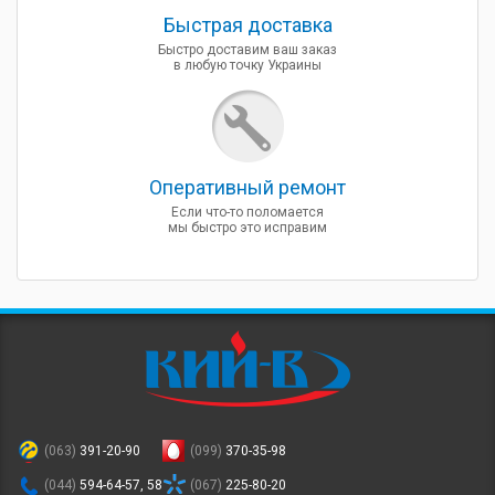
Быcтрая доставка
Быстро доставим ваш заказ
в любую точку Украины
Оперативный ремонт
Если что-то поломается
мы быстро это исправим
(063)
391-20-90
(099)
370-35-98
(044)
594-64-57, 58
(067)
225-80-20