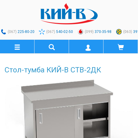
(067)
225-80-20
(067)
540-02-50
(099)
370-35-98
(063)
39
Стол-тумба КИЙ-В СТВ-2ДК