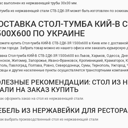
ас выполнен из нержавеющей трубы 30х30 мм.
-тумба из нержавеющей стали СТВ-2ДК-3Я может быть изготовлен по эскизам
ОСТАВКА СТОЛ-ТУМБА КИЙ-В С
500Х600 ПО УКРАИНЕ
ожете купить Стол-тумба КИЙ-В СТВ-2ДК-3Я 1500х600 в Киев или с доставкой
угом городе. Забрать товар можно из нашего офиса или заказать курьерскую 
авка Стол-тумба КИЙ-В СТВ-2ДК-3Я 1500х600 во Львов, Харьков, Одесса, Днеп
нское, Житомир, Запорожье, Ивано-Франковск, Кропивницкий, Краматорск, Кр
поль, Павлоград, Полтава, Ровно, Северодонецк, Сумы, Тернополь, Ужгород,
овцы и другие населенные пункты осуществляется транспортными компани
ОЛЕЗНЫЕ РЕКОМЕНДАЦИИ: СТОЛ ИЗ
АЛИ НА ЗАКАЗ КУПИТЬ
как оформить заказ на стол из нержавеющей стали.
ЕБЕЛЬ ИЗ НЕРЖАВЕЙКИ ДЛЯ РЕСТОР
как выбрать производственный стол из нержавеющей стали