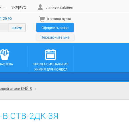
Личный кабинет
H
УКР
|
РУС
1-20-90
Корзина пуста
Оформить заказ
Найти
Перезвоните мне
ПАКОВКА
ПРОФЕССИОНАЛЬНАЯ
ХИМИЯ ДЛЯ HORECA
ющей стали КИЙ-В
-В СТВ-2ДК-3Я