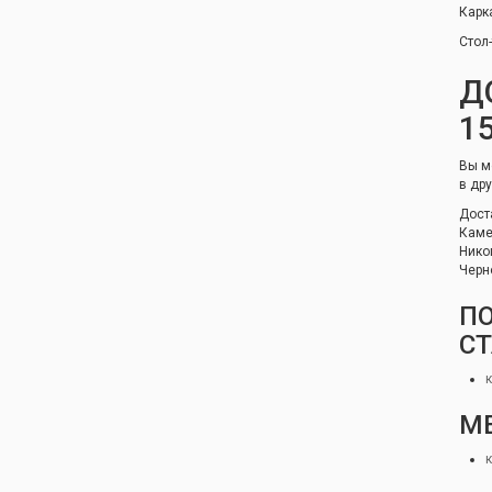
Карк
Стол
Д
1
Вы м
в др
Дост
Каме
Нико
Черн
П
СТ
М