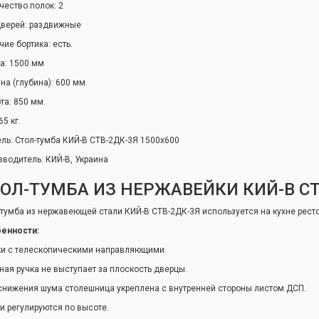
чество полок: 2
дверей: раздвижные
чие бортика: есть.
а: 1500 мм
на (глубина): 600 мм.
та: 850 мм.
65 кг.
ль: Стол-тумба КИЙ-В СТВ-2ДК-3Я 1500х600
зводитель: КИЙ-В, Украина
ОЛ-ТУМБА ИЗ НЕРЖАВЕЙКИ КИЙ-В СТ
-тумба из нержавеющей стали КИЙ-В СТВ-2ДК-3Я используется на кухне ресто
енности:
и с телескопическими направляющими.
ная ручка не выступает за плоскость дверцы.
снижения шума столешница укреплена с внутренней стороны листом ДСП.
и регулируются по высоте.