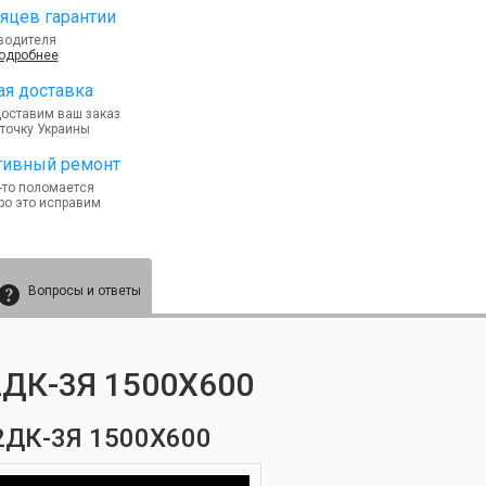
яцев гарантии
водителя
подробнее
я доставка
доставим ваш заказ
точку Украины
тивный ремонт
-то поломается
ро это исправим
Вопросы и ответы
ДК-3Я 1500Х600
2ДК-3Я 1500Х600