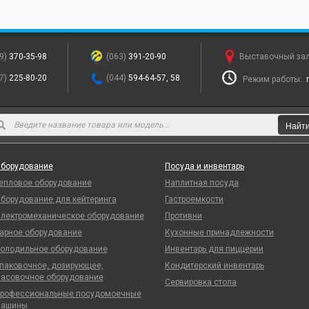
9)
370-35-98
(063)
391-20-90
Выставочный за
7)
225-80-20
(044)
594-64-57, 58
Режим работы:
Найт
борудование
Посуда и инвентарь
епловое оборудование
Наплитная посуда
борудование для кейтеринга
Гастроемкости
лектромеханическое оборудование
Противни
арное оборудование
Кухонные принадлежности
олодильное оборудование
Инвентарь для пиццерии
паковочное, дозирующее,
Кондитерский инвентарь
асовочное оборудование
Сервировка стола
рофессиональные посудомоечные
ашины