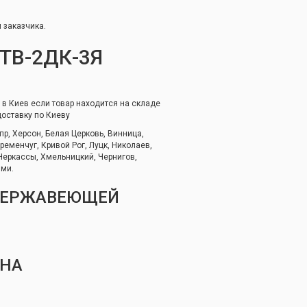
 заказчика.
ТВ-2ДК-3Я
 в Киев если товар находится на складе
доставку по Киеву
р, Херсон, Белая Церковь, Винница,
еменчуг, Кривой Рог, Луцк, Николаев,
 Черкассы, Хмельницкий, Чернигов,
ями.
 НЕРЖАВЕЮЩЕЙ
АНА