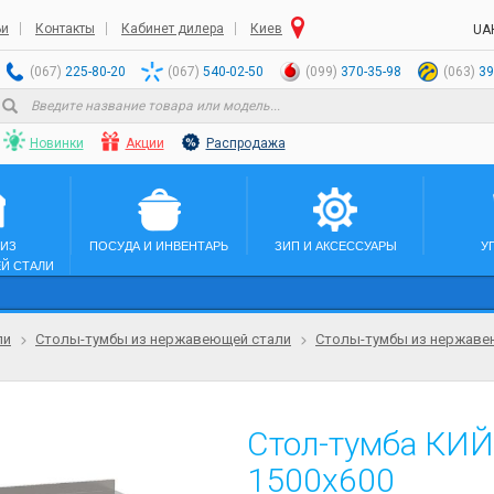
ьи
Контакты
Кабинет дилера
Киев
UA
(067)
225-80-20
(067)
540-02-50
(099)
370-35-98
(063)
39
Новинки
Акции
Распродажа
 ИЗ
ПОСУДА И ИНВЕНТАРЬ
ЗИП И АКСЕССУАРЫ
У
Й СТАЛИ
ли
Столы-тумбы из нержавеющей стали
Столы-тумбы из нержаве
Стол-тумба КИЙ
1500х600