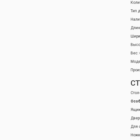
Коли
Тип 
Нали
Длин
Шири
Высо
Вес: 
Моде
Прои
СТ
Стол
Особ
Ящик
Двер
Для 
Ножк