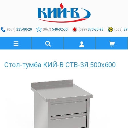
(067)
225-80-20
(067)
540-02-50
(099)
370-35-98
(063)
39
Стол-тумба КИЙ-В СТВ-3Я 500х600