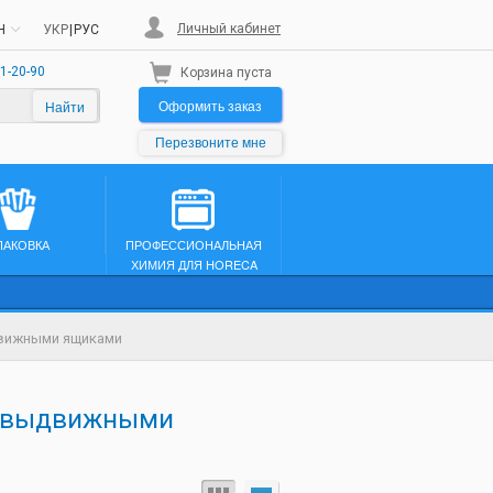
Личный кабинет
H
УКР
|
РУС
1-20-90
Корзина пуста
Оформить заказ
Найти
Перезвоните мне
ПАКОВКА
ПРОФЕССИОНАЛЬНАЯ
ХИМИЯ ДЛЯ HORECA
движными ящиками
с выдвижными