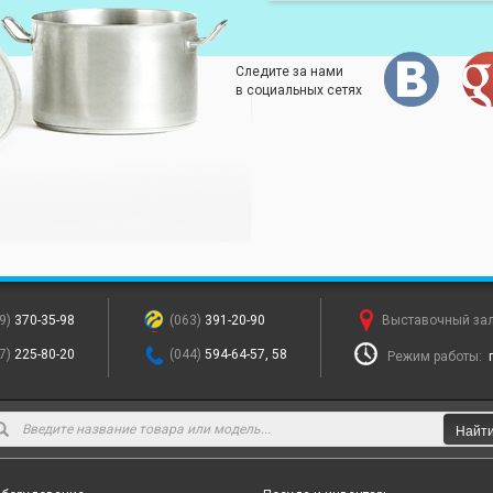
Следите за нами
в социальных сетях
9)
370-35-98
(063)
391-20-90
Выставочный за
7)
225-80-20
(044)
594-64-57, 58
Режим работы:
Найт