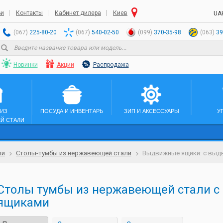
ьи
Контакты
Кабинет дилера
Киев
UA
(067)
225-80-20
(067)
540-02-50
(099)
370-35-98
(063)
39
Новинки
Акции
Распродажа
 ИЗ
ПОСУДА И ИНВЕНТАРЬ
ЗИП И АКСЕССУАРЫ
У
Й СТАЛИ
ли
Столы-тумбы из нержавеющей стали
Выдвижные ящики: с вы
Столы тумбы из нержавеющей стали 
ящиками