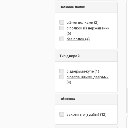
Наличие полки
с 2-мя полками (2)
с полкой из нержавейки
(6)
без полок (4)
Тип дверей
с дверьми-купе (1)
с распашными дверьми
(4)
Обшивка
закрытые (тумбы) (12)