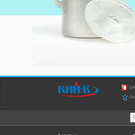
(09
(06