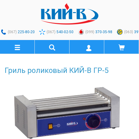
(067)
225-80-20
(067)
540-02-50
(099)
370-35-98
(063)
39
Гриль роликовый КИЙ-В ГР-5