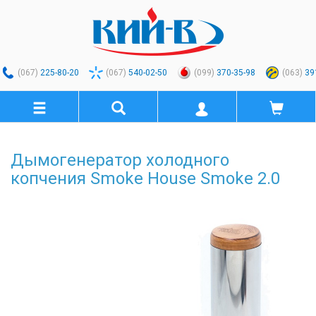
(067)
225-80-20
(067)
540-02-50
(099)
370-35-98
(063)
39
Дымогенератор холодного
копчения Smoke House Smoke 2.0