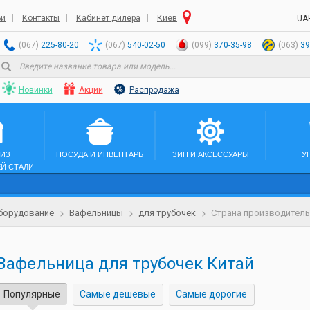
ьи
Контакты
Кабинет дилера
Киев
UA
(067)
225-80-20
(067)
540-02-50
(099)
370-35-98
(063)
39
Новинки
Акции
Распродажа
 ИЗ
ПОСУДА И ИНВЕНТАРЬ
ЗИП И АКСЕССУАРЫ
У
Й СТАЛИ
борудование
Вафельницы
для трубочек
Страна производитель
Вафельница для трубочек Китай
Популярные
Самые дешевые
Самые дорогие