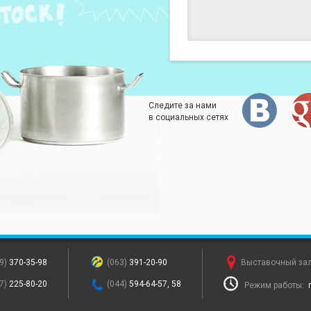
Следите за нами
в социальных сетях
9)
370-35-98
(063)
391-20-90
Выставочный за
7)
225-80-20
(044)
594-64-57, 58
Режим работы: