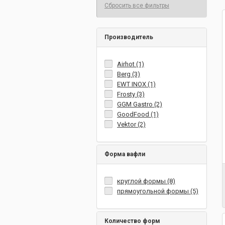
Сбросить все фильтры
Производитель
Airhot (1)
Berg (3)
EWT INOX (1)
Frosty (3)
GGM Gastro (2)
GoodFood (1)
Vektor (2)
Форма вафли
круглой формы (8)
прямоугольной формы (5)
Количество форм