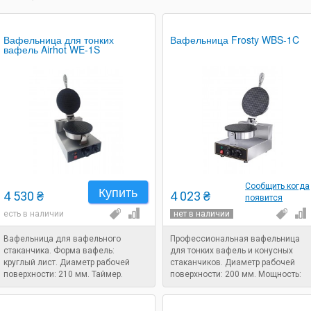
Вафельница для тонких
Вафельница Frosty WBS-1C
вафель Airhot WE-1S
Сообщить когда
Купить
4 530 ₴
4 023 ₴
появится
есть в наличии
нет в наличии
Вафельница для вафельного
Профессиональная вафельница
стаканчика. Форма вафель:
для тонких вафель и конусных
круглый лист. Диаметр рабочей
стаканчиков. Диаметр рабочей
поверхности: 210 мм. Таймер.
поверхности: 200 мм. Мощность:
Мощность: 1,2 кВт.
1,2 кВт.