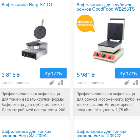
Вафельница Berg SZ-C1
Вафельница для трубочек,
рожков GoodFood WB256TS
Купить
Купить
3 815 ₴
5 981 ₴
есть в наличии
есть в наличии
Профессиональная вафельница
Профессиональная вафельница
для тонких вафель круглой формы.
для рожков мороженного, трубочек
Вафельница для трубочек, рожков.
тонких вафель. Антипригарное
Диаметр рабочей поверхности: 200
покрытие. Мощность: 1,75 кВт.
мм. Мощность: 1,2 кВт.
Вафельница для тонких
Вафельница для тонких
вафель Berg SZ-209A
вафель Vektor 209C/2