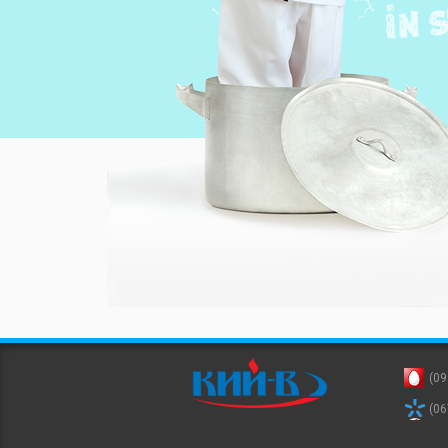
(09
(06