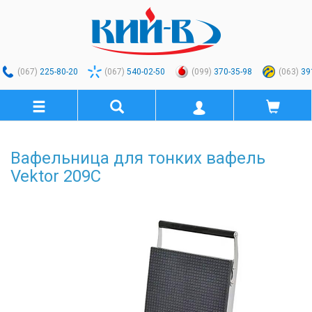
(067)
225-80-20
(067)
540-02-50
(099)
370-35-98
(063)
39
Вафельница для тонких вафель
Vektor 209C