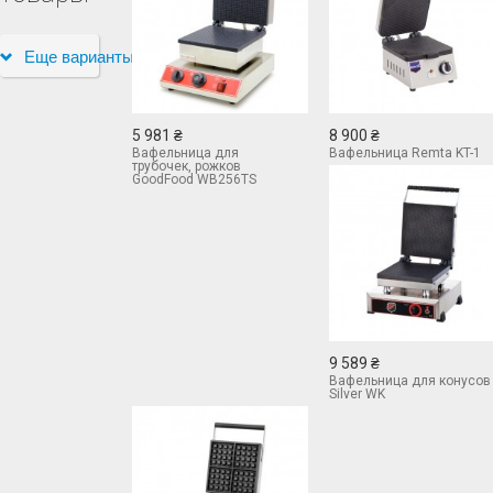
Еще варианты
5 981 ₴
8 900 ₴
Вафельница для
Вафельница Remta KT-1
трубочек, рожков
GoodFood WB256TS
9 589 ₴
Вафельница для конусов
Silver WK