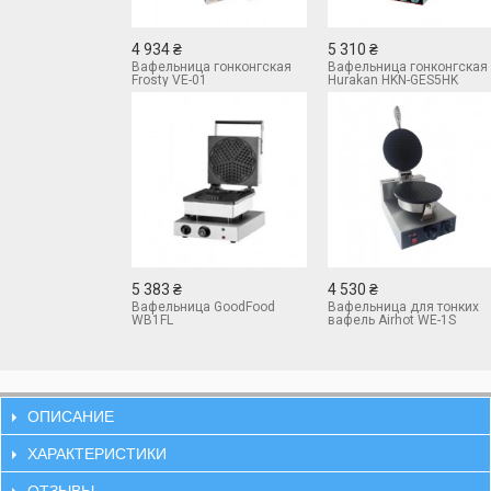
4 934 ₴
5 310 ₴
Вафельница гонконгская
Вафельница гонконгская
Frosty VE-01
Hurakan HKN-GES5HK
5 383 ₴
4 530 ₴
Вафельница GoodFood
Вафельница для тонких
WB1FL
вафель Airhot WE-1S
ОПИСАНИЕ
ХАРАКТЕРИСТИКИ
ОТЗЫВЫ