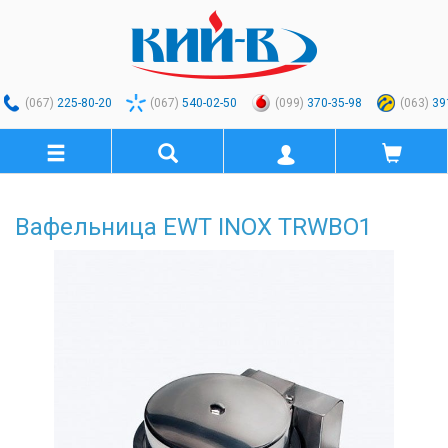
(067)
225-80-20
(067)
540-02-50
(099)
370-35-98
(063)
39
Вафельница EWT INOX TRWBO1