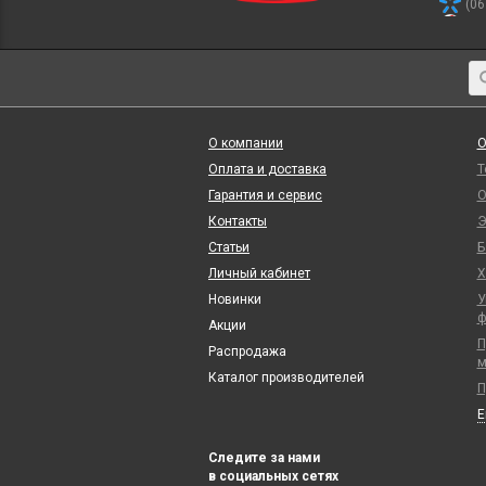
(06
О компании
О
Оплата и доставка
Т
Гарантия и сервис
О
Контакты
Э
Статьи
Б
Личный кабинет
Х
Новинки
У
ф
Акции
П
Распродажа
м
Каталог производителей
П
Следите за нами
в социальных сетях