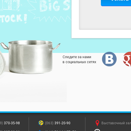
Следите за нами
в социальных сетях
9)
370-35-98
(063)
391-20-90
Выставочный за