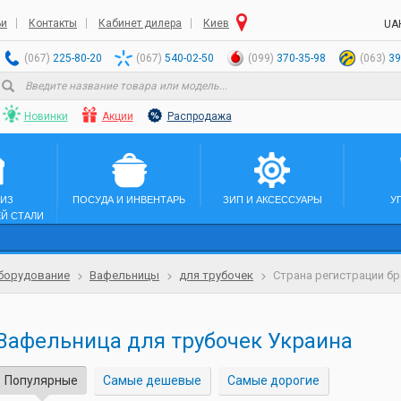
ьи
Контакты
Кабинет дилера
Киев
UA
(067)
225-80-20
(067)
540-02-50
(099)
370-35-98
(063)
39
Новинки
Акции
Распродажа
 ИЗ
ПОСУДА И ИНВЕНТАРЬ
ЗИП И АКСЕССУАРЫ
У
Й СТАЛИ
борудование
Вафельницы
для трубочек
Страна регистрации бр
Вафельница для трубочек Украина
Популярные
Самые дешевые
Самые дорогие