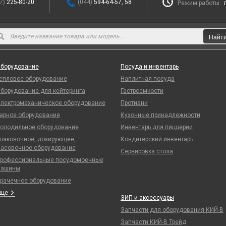
7)
225-80-20
(044)
594-64-57, 58
Режим работы:
Найт
борудование
Посуда и инвентарь
епловое оборудование
Наплитная посуда
борудование для кейтеринга
Гастроемкости
лектромеханическое оборудование
Противни
арное оборудование
Кухонные принадлежности
олодильное оборудование
Инвентарь для пиццерии
паковочное, дозирующее,
Кондитерский инвентарь
асовочное оборудование
Сервировка стола
рофессиональные посудомоечные
ашины
рачечное оборудование
Еще
ЗИП и аксессуары
Запчасти для оборудования КИЙ-В
Запчасти КИЙ-В Трейд