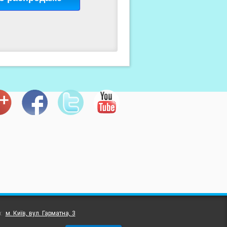
л:
м. Київ, вул. Гарматна, 3