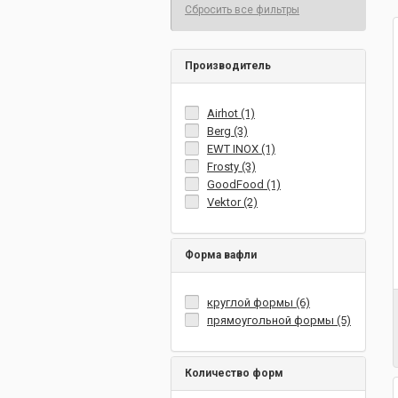
Сбросить все фильтры
Производитель
Airhot (1)
Berg (3)
EWT INOX (1)
Frosty (3)
GoodFood (1)
Vektor (2)
Форма вафли
круглой формы (6)
прямоугольной формы (5)
Количество форм