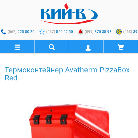
(067)
225-80-20
(067)
540-02-50
(099)
370-35-98
(063)
39
Термоконтейнер Avatherm PizzaBox
Red