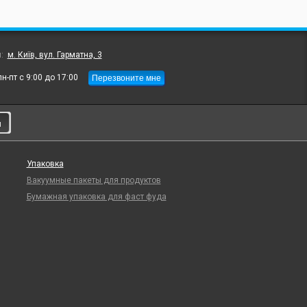
л:
м. Київ, вул. Гарматна, 3
Перезвоните мне
пн-пт с 9:00 до 17:00
и
Упаковка
Вакуумные пакеты для продуктов
Бумажная упаковка для фаст фуда