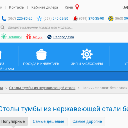
ьи
Контакты
Кабинет дилера
Киев
UA
(067)
225-80-20
(067)
540-02-50
(099)
370-35-98
(063)
39
Новинки
Акции
Распродажа
 ИЗ
ПОСУДА И ИНВЕНТАРЬ
ЗИП И АКСЕССУАРЫ
У
Й СТАЛИ
ли
Столы-тумбы из нержавеющей стали
Наличие полки: без полок
Столы тумбы из нержавеющей стали б
Популярные
Самые дешевые
Самые дорогие