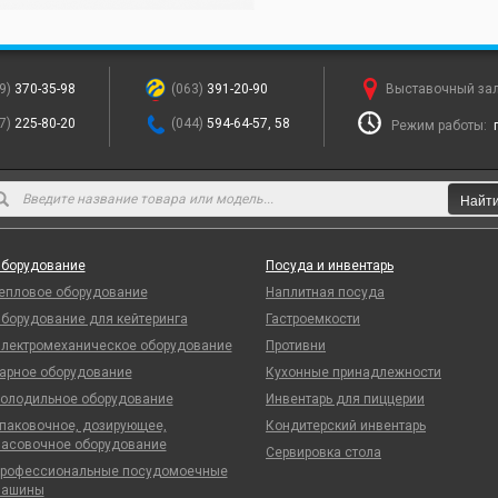
9)
370-35-98
(063)
391-20-90
Выставочный за
7)
225-80-20
(044)
594-64-57, 58
Режим работы:
Найт
борудование
Посуда и инвентарь
епловое оборудование
Наплитная посуда
борудование для кейтеринга
Гастроемкости
лектромеханическое оборудование
Противни
арное оборудование
Кухонные принадлежности
олодильное оборудование
Инвентарь для пиццерии
паковочное, дозирующее,
Кондитерский инвентарь
асовочное оборудование
Сервировка стола
рофессиональные посудомоечные
ашины