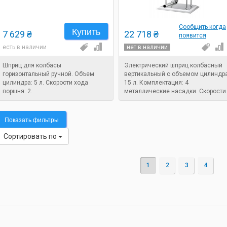
Сообщить когда
Купить
7 629 ₴
22 718 ₴
появится
есть в наличии
нет в наличии
Шприц для колбасы
Электрический шприц колбасный
горизонтальный ручной. Объем
вертикальный с объемом цилиндр
цилиндра: 5 л. Скорости хода
15 л. Комплектация: 4
поршня: 2.
металлические насадки. Скорости
хода поршня: вариатор.
Напряжение: 220 В. Мощность: 0,1
кВт. Назначение: шприц для
Показать фильтры
набивки колбасы.
Сортировать по
1
2
3
4