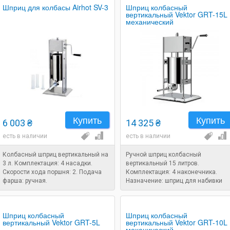
Шприц для колбасы Airhot SV-3
Шприц колбасный
вертикальный Vektor GRT-15L
механический
Купить
Купить
6 003 ₴
14 325 ₴
есть в наличии
есть в наличии
Колбасный шприц вертикальный на
Ручной шприц колбасный
3 л. Комплектация: 4 насадки.
вертикальный 15 литров.
Скорости хода поршня: 2. Подача
Комплектация: 4 наконечника.
фарша: ручная.
Назначение: шприц для набивки
колбасы.
Шприц колбасный
Шприц колбасный
вертикальный Vektor GRT-5L
вертикальный Vektor GRT-10L
механический