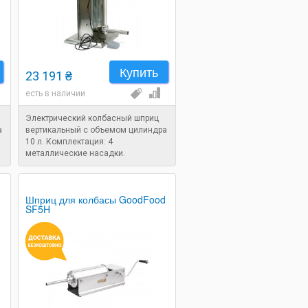
Купить
23 191 ₴
есть в наличии
Электрический колбасный шприц
а
вертикальный с объемом цилиндра
10 л. Комплектация: 4
металлические насадки.
6
Напряжение: 220 В. Мощность: 0,06
кВт. Назначение: шприц для
набивки колбасы.
Шприц для колбасы GoodFood
SF5H