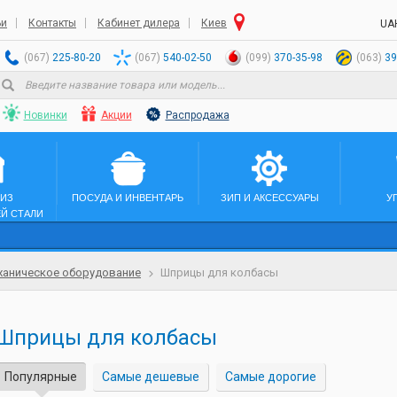
ьи
Контакты
Кабинет дилера
Киев
UA
(067)
225-80-20
(067)
540-02-50
(099)
370-35-98
(063)
39
Новинки
Акции
Распродажа
 ИЗ
ПОСУДА И ИНВЕНТАРЬ
ЗИП И АКСЕССУАРЫ
У
Й СТАЛИ
аническое оборудование
Шприцы для колбасы
Шприцы для колбасы
Популярные
Самые дешевые
Самые дорогие