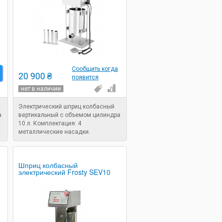
Сообщить когда
20 900 ₴
появится
нет в наличии
Электрический шприц колбасный
а
вертикальный с объемом цилиндра
10 л. Комплектация: 4
металлические насадки.
Напряжение: 220 В. Мощность: 0,2
кВт. Назначение: шприц для
набивки колбасы.
Шприц колбасный
электрический Frosty SEV10