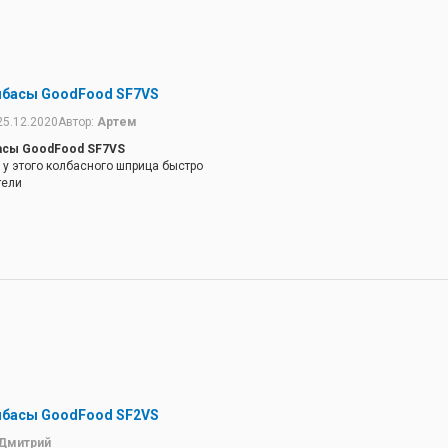
лбасы GoodFood SF7VS
25.12.2020
Автор:
Артем
асы GoodFood SF7VS
 у этого колбасного шприца быстро
тели
лбасы GoodFood SF2VS
Дмитрий