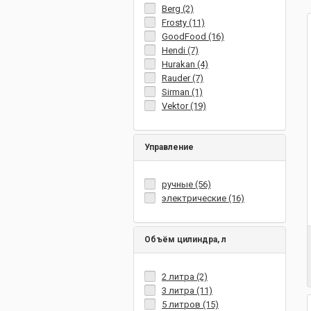
Berg (2)
Frosty (11)
GoodFood (16)
Hendi (7)
Hurakan (4)
Rauder (7)
Sirman (1)
Vektor (19)
Управление
ручные (56)
электрические (16)
Объём цилиндра, л
2 литра (2)
3 литра (11)
5 литров (15)