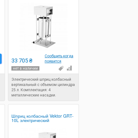
Сообщить когда
33 705 ₴
появится
нет в наличии
Электрический шприц колбасный
вертикальный с объемом цилиндра
25 л. Комплектация: 4
металлические насадки.
Напряжение: 220 В. Мощность: 0,35
кВт. Назначение: шприц для
набивки колбасы.
Шприц колбасный Vektor GRT-
10L электрический