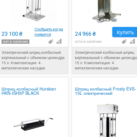
Сообщить когда
Купить
23 100 ₴
24 966 ₴
появится
нет в наличии
есть в наличии
Электрический шприц колбасный
Электрический колбасный шприц
вертикальный с объемом цилиндра
вертикальный с объемом цилиндр
15 л. Комплектация: 4
15 л. Комплектация: 4
металлические насадки.
металлические насадки.
Напряжение: 220 В. Мощность: 0,2
Напряжение: 220 В. Мощность: 0,0
кВт. Назначение: шприц для
кВт. Назначение: шприц для
набивки колбасы.
набивки колбасы.
Шприц колбасный Hurakan
Шприц колбасный Frosty EVS-
HKN-ISH5P BLACK
15L электрический