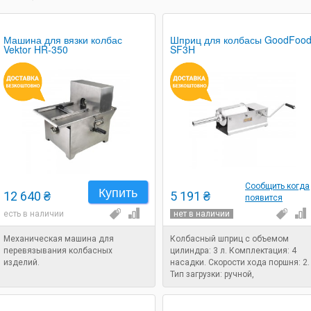
Машина для вязки колбас
Шприц для колбасы GoodFoo
Vektor HR-350
SF3H
Сообщить когда
Купить
12 640 ₴
5 191 ₴
появится
есть в наличии
нет в наличии
Механическая машина для
Колбасный шприц с объемом
перевязывания колбасных
цилиндра: 3 л. Комплектация: 4
изделий.
насадки. Скорости хода поршня: 2.
Тип загрузки: ручной,
горизонтальный.