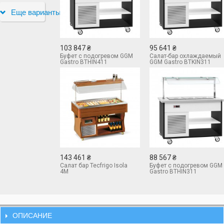
Еще варианты
103 847 ₴
95 641 ₴
Буфет с подогревом GGM
Салат-бар охлаждаемый
Gastro BTHIN411
GGM Gastro BTKIN311
143 461 ₴
88 567 ₴
Салат бар Tecfrigo Isola
Буфет с подогревом GGM
4M
Gastro BTHIN311
ОПИСАНИЕ