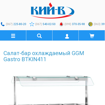
(067)
225-80-20
(067)
540-02-50
(099)
370-35-98
(063)
39
Салат-бар охлаждаемый GGM
Gastro BTKIN411