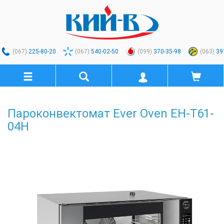
(067)
225-80-20
(067)
540-02-50
(099)
370-35-98
(063)
39
Пароконвектомат Ever Oven EH-T61-
04H