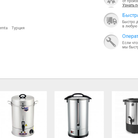
от произ
Узнать 
Быcтра
Быстро 
в любую 
emta
Турция
Опера
Если что
мы быст