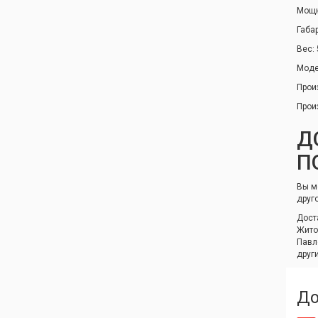
Мощн
Габа
Вес: 
Моде
Прои
Прои
Д
П
Вы м
друг
Дост
Жито
Павл
друг
До