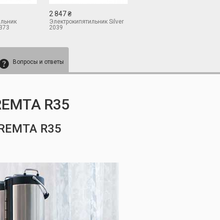
2 847 ₴
ильник
Электрокипятильник Silver
1373
2039
Вопросы и ответы
EMTA R35
REMTA R35