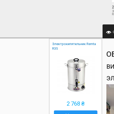
2
Э
R
Электрокипятильник Remta
R35
О
ВИ
Э
2 768 ₴