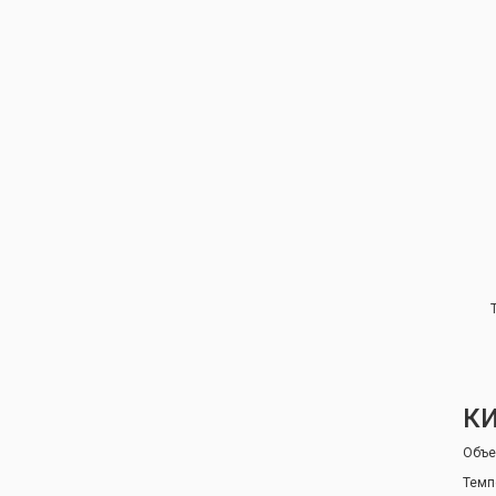
К
Объе
Темпе