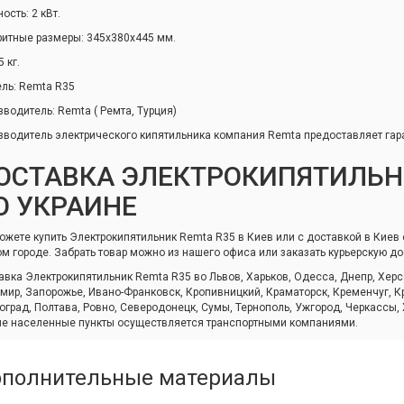
ость: 2 кВт.
ритные размеры: 345х380х445 мм.
5 кг.
ль: Remta R35
зводитель: Remta ( Ремта, Турция)
зводитель электрического кипятильника компания Remta предоставляет гар
ОСТАВКА ЭЛЕКТРОКИПЯТИЛЬН
О УКРАИНЕ
ожете купить Электрокипятильник Remta R35 в Киев или с доставкой в Киев 
ом городе. Забрать товар можно из нашего офиса или заказать курьерскую до
авка Электрокипятильник Remta R35 во Львов, Харьков, Одесса, Днепр, Херс
мир, Запорожье, Ивано-Франковск, Кропивницкий, Краматорск, Кременчуг, Кр
оград, Полтава, Ровно, Северодонецк, Сумы, Тернополь, Ужгород, Черкассы,
ие населенные пункты осуществляется транспортными компаниями.
полнительные материалы