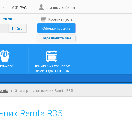
Личный кабинет
H
УКР
|
РУС
1-20-90
Корзина пуста
Оформить заказ
Найти
Перезвоните мне
ПАКОВКА
ПРОФЕССИОНАЛЬНАЯ
ХИМИЯ ДЛЯ HORECA
emta
Электрокипятильник Remta R35
ьник Remta R35