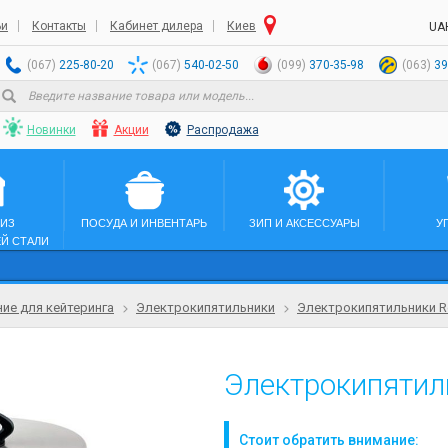
ьи
Контакты
Кабинет дилера
Киев
UA
(067)
225-80-20
(067)
540-02-50
(099)
370-35-98
(063)
39
Новинки
Акции
Распродажа
 ИЗ
ПОСУДА И ИНВЕНТАРЬ
ЗИП И АКСЕССУАРЫ
У
Й СТАЛИ
ие для кейтеринга
Электрокипятильники
Электрокипятильники R
Электрокипятил
Стоит обратить внимание: