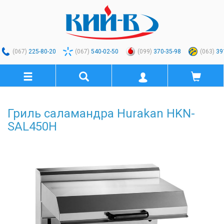
(067)
225-80-20
(067)
540-02-50
(099)
370-35-98
(063)
39
Гриль саламандра Hurakan HKN-
SAL450H