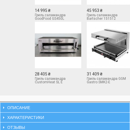
14 995 ₴
45 953 ₴
Гриль саламандра
Гриль саламандра
GoodFood GS450L
Bartscher 151512
28 405 ₴
31 409 ₴
Гриль саламандра
Гриль саламандра GGM
CustomHeat SL E
Gastro SMK2-E
ОПИСАНИЕ
ХАРАКТЕРИСТИКИ
ОТЗЫВЫ