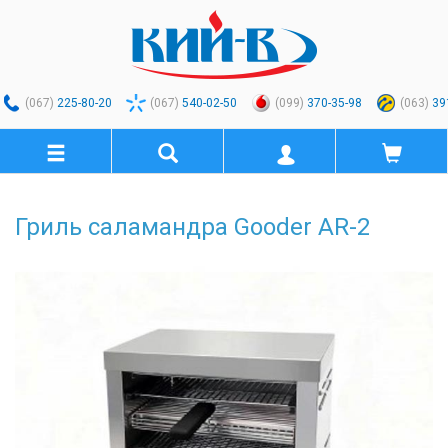
(067)
225-80-20
(067)
540-02-50
(099)
370-35-98
(063)
39
Гриль саламандра Gooder AR-2