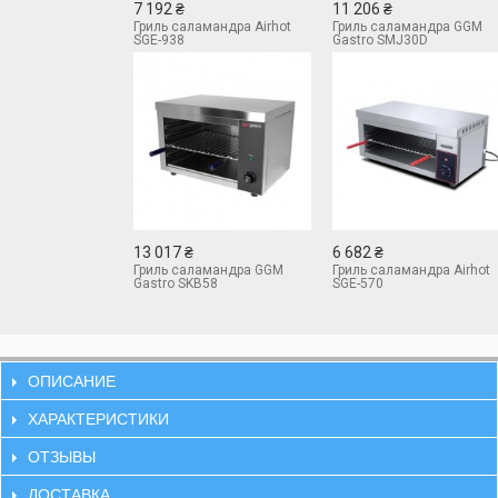
7 192 ₴
11 206 ₴
Гриль саламандра Airhot
Гриль саламандра GGM
SGE-938
Gastro SMJ30D
13 017 ₴
6 682 ₴
Гриль саламандра GGM
Гриль саламандра Airhot
Gastro SKB58
SGE-570
ОПИСАНИЕ
ХАРАКТЕРИСТИКИ
ОТЗЫВЫ
ДОСТАВКА