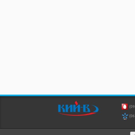
(09
(06