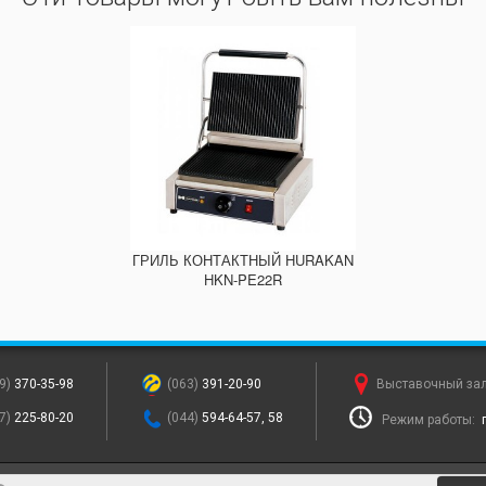
ГРИЛЬ КОНТАКТНЫЙ HURAKAN
HKN-PE22R
9)
370-35-98
(063)
391-20-90
Выставочный за
7)
225-80-20
(044)
594-64-57, 58
Режим работы: