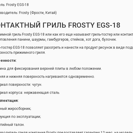
ль: Frosty EGS-18
зводитель: Frosty (Фрости, Китай)
НТАКТНЫЙ ГРИЛЬ FROSTY EGS-18
имной гриль Frosty EGS-18 или как его еще называют гриль-тостер или контак
отовления панини, шаурмы, гамбургеров, стейков, хот дога, булочек.
ь-тостер EGS-18 позволяет разогреть и нанести на продукт рисунок в виде п
рхность прижимного гриля.
енности:
ина для фиксирования верхней плиты в любом положении.
няя и нижняя поверхность нагреваются одновременно.
риал поверхности: чугун.
риал корпуса: нержавеющая сталь.
лектация:
ный жиросборник;
рукция по эксплуатации;
нтийный талон.
зводитель гриля компания Frosty предоставляет гарантию 12 мес. на модель