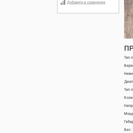
Добавить в сравнение
ПР
Тип 
Верх
Нижн
Диап
Тип 
Коли
Напр
Мощно
Габа
Вес: 