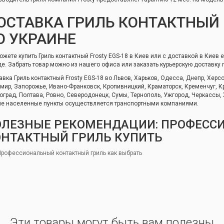
ОСТАВКА ГРИЛЬ КОНТАКТНЫЙ 
О УКРАИНЕ
ожете купить Гриль контактный Frosty EGS-18 в Киев или с доставкой в Киев 
де. Забрать товар можно из нашего офиса или заказать курьерскую доставку 
авка Гриль контактный Frosty EGS-18 во Львов, Харьков, Одесса, Днепр, Херс
мир, Запорожье, Ивано-Франковск, Кропивницкий, Краматорск, Кременчуг, Кр
оград, Полтава, Ровно, Северодонецк, Сумы, Тернополь, Ужгород, Черкассы,
ие населенные пункты осуществляется транспортными компаниями.
ОЛЕЗНЫЕ РЕКОМЕНДАЦИИ: ПРОФЕСС
ОНТАКТНЫЙ ГРИЛЬ КУПИТЬ
Профессиональный контактный гриль как выбрать
Эти товары могут быть вам полезны