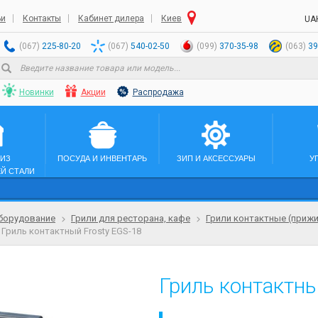
ьи
Контакты
Кабинет дилера
Киев
UA
(067)
225-80-20
(067)
540-02-50
(099)
370-35-98
(063)
39
Новинки
Акции
Распродажа
 ИЗ
ПОСУДА И ИНВЕНТАРЬ
ЗИП И АКСЕССУАРЫ
У
Й СТАЛИ
борудование
Грили для ресторана, кафе
Грили контактные (приж
Гриль контактный Frosty EGS-18
Гриль контактны