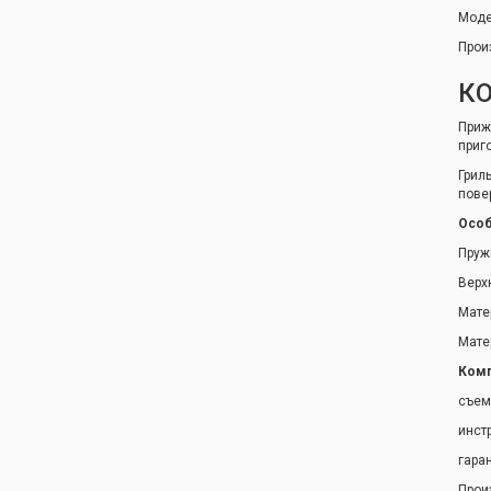
Моде
Прои
КО
Приж
приг
Грил
пове
Особ
Пруж
Верх
Мате
Мате
Комп
съем
инст
гара
Прои