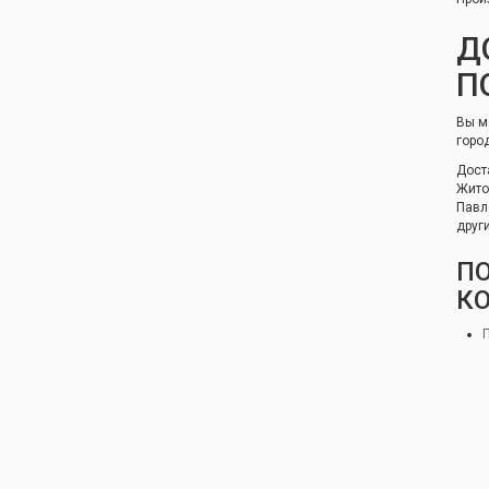
Д
П
Вы м
горо
Дост
Жито
Павл
друг
П
К