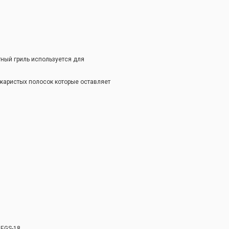
тный гриль используется для
оджаристых полосок которые оставляет
 EGS-18