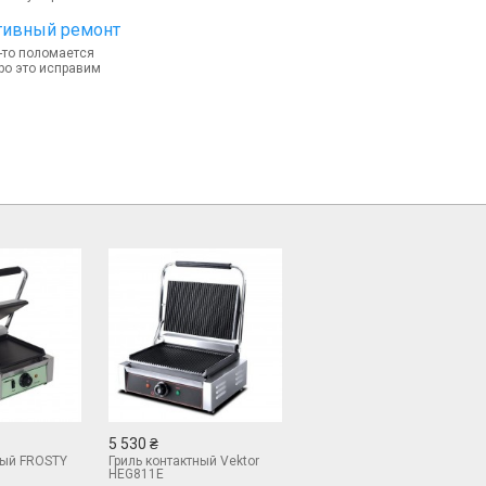
тивный ремонт
-то поломается
ро это исправим
5 530 ₴
ный FROSTY
Гриль контактный Vektor
HEG811E