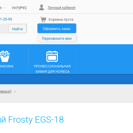
Личный кабинет
H
УКР
|
РУС
1-20-90
Корзина пуста
Оформить заказ
Найти
Перезвоните мне
ПАКОВКА
ПРОФЕССИОНАЛЬНАЯ
ХИМИЯ ДЛЯ HORECA
имные)
й Frosty EGS-18