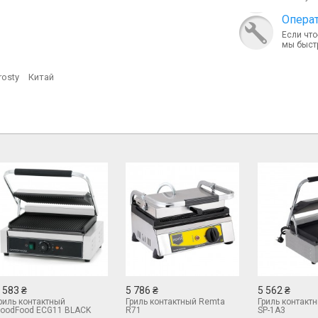
Опера
Если что
мы быст
rosty
Китай
 583 ₴
5 786 ₴
5 562 ₴
риль контактный
Гриль контактный Remta
Гриль контакт
oodFood ECG11 BLACK
R71
SP-1A3