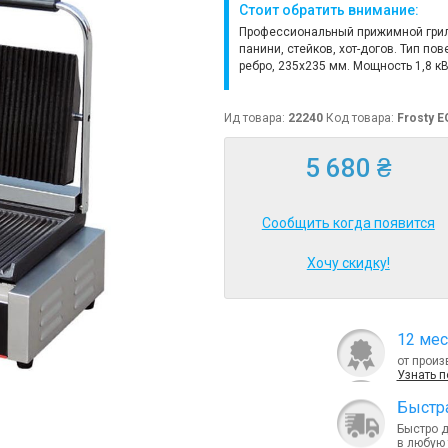
Стоит обратить внимание:
Профессиональный прижимной грил
панини, стейков, хот-догов. Тип пов
ребро, 235x235 мм. Мощность 1,8 кВ
Ид товара:
22240
Код товара:
Frosty 
5 680 ₴
Сообщить когда появится
Хочу скидку!
12 мес
от произ
Узнать 
Быcтра
Быстро 
в любую 