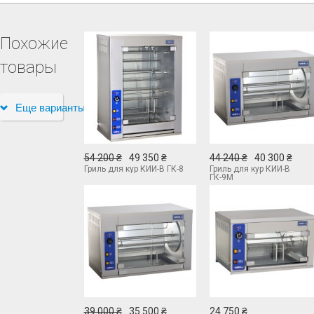
Похожие
товары
Еще варианты
54 200 ₴
49 350 ₴
44 240 ₴
40 300 ₴
Гриль для кур КИЙ-В ГК-8
Гриль для кур КИЙ-В
ГК-9М
39 000 ₴
35 500 ₴
24 750 ₴