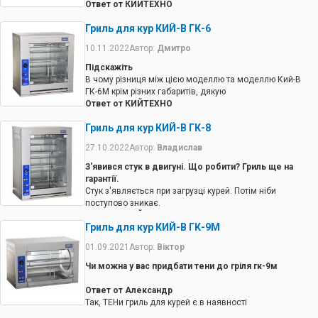
Ответ от КИЙТЕХНО
Нагрівальні елементи входять у вартість.
Гриль для кур КИЙ-В ГК-6
10.11.2022
Автор:
Дмитро
Підскажіть
В чому різниця між цією моделлю та моделлю Кий-В
ГК-6М крім різних габаритів, дякую
Ответ от КИЙТЕХНО
1. Зовнішній вигляд. модель ГК6М із прозорою задньою
Гриль для кур КИЙ-В ГК-8
стінкою зі скла 2. Спосіб обертання. у моделі ГК6М
шампур обертається навколо своєї осі та навколо
27.10.2022
Автор:
Владислав
центральної осі. модель ГК6 тільки довкола своєї осі.
З'явився стук в двигуні. Що робити? Гриль ще на
гарантії.
Стук з'являється при загрузці курей. Потім ніби
поступово зникає.
Ответ от КИЙТЕХНО
Гриль для кур КИЙ-В ГК-9М
Вага курки має бути до 1,8 кг. Розміщуйте курей на
шампурі рівномірно.
01.09.2021
Автор:
Віктор
Чи можна у вас придбати тени до гріля гк-9м
Ответ от Александр
Так, ТЕНи гриль для курей є в наявності