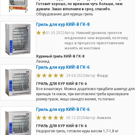
Готовит хорошо, по времени чуть больше, чем
думали. Заказ віполнили в сроу, спасибо.
Оборудование для курицы гриль
Гриль для кур КИЙ-В ГК-8
01.05.2022
Автор:
Нижний уровень греется
медленнее чем верхний, поэтому
надо в процессе приготовления
менять их местами
Куриный гриль КИЙ-В ГК-8
Леонид
Гриль для кур КИЙ-В ГК-6
29.04.2022
Автор:
Федір
ГРИЛЬ ДЛЯ КУР КИЙ-В ГК-6
Все влаштовує. Можна додатково придбати шампур для
крильців та ніжок, при виготовлені треба враховувати
розмір тушок, якщо занадто великі, то погано
тримаються та довго готуються. Дякую магазину за
Гриль для кур КИЙ-В ГК-6
оперативність ,бо треба було терміново
05.12.2020
Автор:
Анжела
ГРИЛЬ ДЛЯ КУР КИЙ-В ГК-6
Недорогой гриль, готовлю куры весом 1,7-1,8 кг.