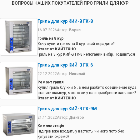
ВОПРОСЫ НАШИХ ПОКУПАТЕЛЕЙ ПРО ГРИЛИ ДЛЯ КУР
Гриль для кур КИЙ-В ГК-8
16.07.2026
Автор:
Борис
Гриль на 8 кур
Хочу купити гриль на 8 кур, який порадите?
Ответ от КИЙТЕХНО
Гриль на 8 кур КИЙ-В ГК-8 непоганий вибір. Подивіться
ще Гриль для курей Orest ГЕР-3.
Гриль для кур КИЙ-В ГК-6
22.12.2022
Автор:
Николай
Ремонт гриля
Купил гриль б/у кий 6 , в нем разбито соединение куда
ставить шампур, можно ли у вас приобрести запчасть?
Ответ от КИЙТЕХНО
Запасные части есть, обращайтесь.
Гриль для кур КИЙ-В ГК-9М
21.11.2022
Автор:
Дмитро
Комплектація
Підігрів вже входить у вартість, чи його потрібно
купувати окремо?