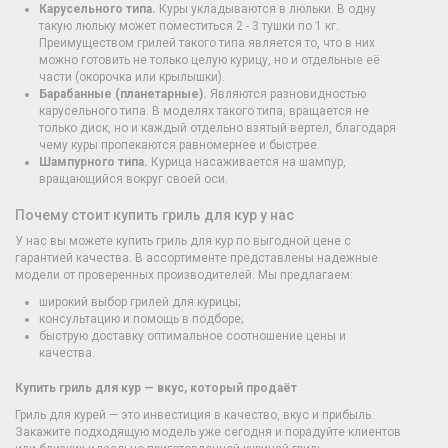
Карусельного типа.
Куры укладываются в люльки. В одну
такую люльку может поместиться 2 - 3 тушки по 1 кг.
Преимуществом грилей такого типа является то, что в них
можно готовить не только целую курицу, но и отдельные её
части (окорочка или крылышки).
Барабанные (планетарные).
Являются разновидностью
карусельного типа. В моделях такого типа, вращается не
только диск, но и каждый отдельно взятый вертел, благодаря
чему куры пропекаются равномернее и быстрее.
Шампурного типа.
Курица насаживается на шампур,
вращающийся вокруг своей оси.
Почему стоит купить гриль для кур у нас
У нас вы можете купить гриль для кур по выгодной цене с
гарантией качества. В ассортименте представлены надежные
модели от проверенных производителей. Мы предлагаем:
широкий выбор грилей для курицы;
консультацию и помощь в подборе;
быструю доставку оптимальное соотношение цены и
качества.
Купить гриль для кур — вкус, который продаёт
Гриль для курей — это инвестиция в качество, вкус и прибыль.
Закажите подходящую модель уже сегодня и порадуйте клиентов