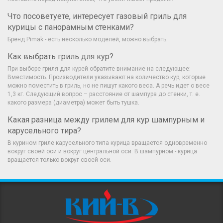
Что посоветуете, интересует газовый гриль для
курицы с панорамным стенками?
Бренд Pimak - есть несколько моделей, можно выбрать.
Как выбрать гриль для кур?
При выборе гриля для курей обратите внимание на следующее:
Вместимость. Производители указывают на количество кур, которые
можно поместить в гриль, но не пишут какого веса. А речь идет о весе
1,3 кг. Следующий вопрос – расстояние от шампура до стенки, т. е.
какого размера (диаметра) может быть тушка.
Какая разница между грилем для кур шампурным и
карусельного тира?
В курином гриле карусельного типа курица вращается одновременно
вокруг своей оси и вокруг центральной оси. В шампурном - курица
вращается только вокруг своей оси.