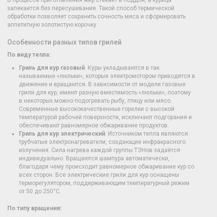
В процессе приготовления жир стекает в поддон, а курица
запекается без пересушивания. Такой способ термической
обработки позволяет сохранить сочность мяса и сформировать
аппетитную золотистую корочку.
Особенности разных типов грилей
По виду тепла:
Гриль для кур газовый
. Куры укладываются в так
называемые «люльки», которые электромотором приводятся в
движение и вращаются. В зависимости от модели газовые
грили для кур, имеют разную вместимость «люльки», поэтому
в некоторых можно подогревать рыбу, птицу или мясо.
Современные высококачественные горелки с высокой
температурой рабочей поверхности, исключают подгорания и
обеспечивают равномерное обжаривание продуктов.
Гриль для кур электрический
. Источником тепла являются
трубчатые электронагреватели, создающие инфракрасного
излучения. Сила нагрева каждой группы ТЭНов задаётся
индивидуально. Вращаются шампура автоматически,
благодаря чему происходит равномерное обжаривание кур со
всех сторон. Все электрические грили для кур оснащены
терморегулятором, поддерживающим температурный режим
от 50 до 250°C.
По типу вращения: