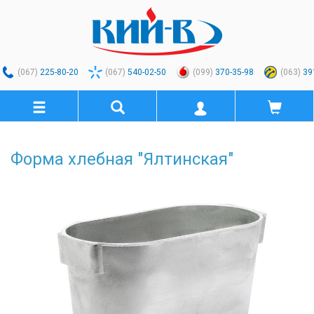
(067)
225-80-20
(067)
540-02-50
(099)
370-35-98
(063)
39
Форма хлебная "Ялтинская"