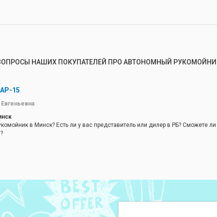
о успевай отстегивать. Купил
аже сам доволен, иногда руки
м на радость, 220 не нужно, бака на
но было бы и фильтры поставить-
. Ценой на выставке напугали,потом
чего. Если испытания пройдет, буду и
 да куда денешься).
ВОПРОСЫ НАШИХ ПОКУПАТЕЛЕЙ ПРО АВТОНОМНЫЙ РУКОМОЙНИ
 АР-15
 Евгеньевна
инск
укомойник в Минск? Есть ли у вас представитель или дилер в РБ? Сможете ли
?
затоможить и т. д.