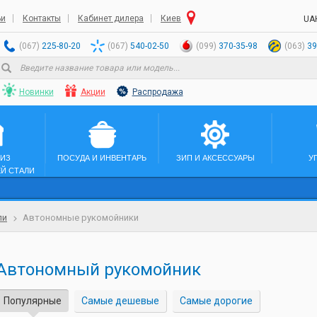
ьи
Контакты
Кабинет дилера
Киев
UA
(067)
225-80-20
(067)
540-02-50
(099)
370-35-98
(063)
39
Новинки
Акции
Распродажа
 ИЗ
ПОСУДА И ИНВЕНТАРЬ
ЗИП И АКСЕССУАРЫ
У
Й СТАЛИ
ли
Автономные рукомойники
Автономный рукомойник
Популярные
Самые дешевые
Самые дорогие