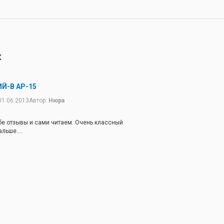
К
ИЙ-В АР-15
01.06.2013
Автор:
Нюра
е отзывы и сами читаем. Очень классный
льше....