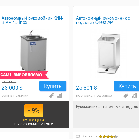
Автономный рукомойник КИЙ-
Автономный рукомойник с
В АР-15 Inox
педалью Orest АР-П
25 190 ₴
Купить
Купить
23 000 ₴
25 301 ₴
есть в наличии
поставка: под заказ
Рукомойник автономный с педаль
- 9%
СУПЕР ЦЕНА!
Вы экономите 2 190 ₴
3 отзыва