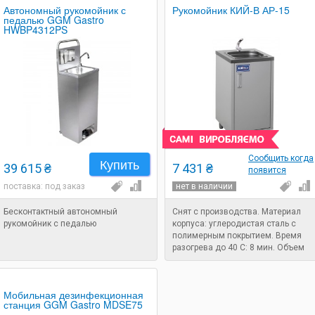
Автономный рукомойник с
Рукомойник КИЙ-В АР-15
педалью GGM Gastro
HWBP4312PS
Сообщить когда
Купить
39 615 ₴
7 431 ₴
появится
поставка: под заказ
нет в наличии
Бесконтактный автономный
Снят с производства. Материал
рукомойник с педалью
корпуса: углеродистая сталь с
полимерным покрытием. Время
разогрева до 40 С: 8 мин. Объем
емкости для воды: 15 л. Мощность
1,1 кВт.
Мобильная дезинфекционная
станция GGM Gastro MDSE75