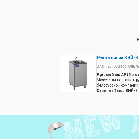
Плюс эти с СЭС - тольк
рукомойник - теперь д
мою.Бежит водичка все
день хватает (хотя мож
вообще бы круто было)
отямились, 3250 уже ни
второй брать(накладно,
Рукомойник КИЙ-В
27.01.2015
Автор:
Ольга
Рукомойник АР15 в м
Можете ли поставить р
белорусской компании 
Ответ от Trade КИЙ-В
Все можем. Отправить, 