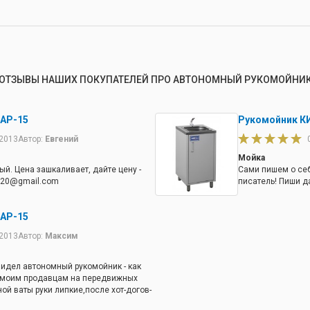
ОТЗЫВЫ НАШИХ ПОКУПАТЕЛЕЙ ПРО АВТОНОМНЫЙ РУКОМОЙНИ
 АР-15
Рукомойник К
.2013
Автор:
Евгений
Мойка
й. Цена зашкаливает, дайте цену -
Сами пишем о себ
020@gmail.com
писатель! Пиши да
 АР-15
.2013
Автор:
Максим
видел автономный рукомойник - как
ло моим продавцам на передвижных
ой ваты руки липкие,после хот-догов-
ные-устал слушать все это вытье.