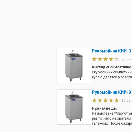
Рукомойник КИЙ-В
26.07
Выглядит симпатично
Ркуомойник симпотичны
куплю десяток
pioner2
Рукомойник КИЙ-В
16.03
Нужная вещь.
На выставке *Марго* у
раз то ,чего не хвата
тележках. После сахарн
жирные или просто гряз