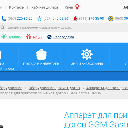
ьи
Контакты
Кабинет дилера
Киев
UA
(067)
225-80-20
(067)
540-02-50
(099)
370-35-98
(063)
39
Новинки
Акции
Распродажа
 ИЗ
ПОСУДА И ИНВЕНТАРЬ
ЗИП И АКСЕССУАРЫ
У
Й СТАЛИ
борудование
Оборудование для хот догов
Аппараты для хот дого
ппарат для приготовления хот догов GGM Gastro HDMHN
Аппарат для при
догов GGM Gas