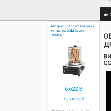
К
Аппарат для приготовления
хот догов GGM Gastro
О
HDMHN
Д
ВИ
G
6 622 ₴
Хочу скидку!