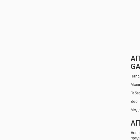
АП
G
Напр
Мощн
Габа
Вес: 
Моде
АП
Аппа
пред