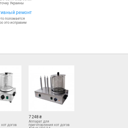
точку Украины
тивный ремонт
-то поломается
ро это исправим
7 248 ₴
Аппарат для
 хот догов
приготовления хот догов