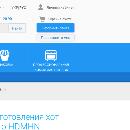
Личный кабинет
H
УКР
|
РУС
1-20-90
Корзина пуста
Оформить заказ
Найти
Перезвоните мне
ПАКОВКА
ПРОФЕССИОНАЛЬНАЯ
ХИМИЯ ДЛЯ HORECA
в
готовления хот
tro HDMHN