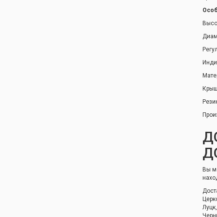
Особ
Высо
Диам
Регу
Инди
Мате
Крыш
Рези
Прои
Д
Д
Вы м
нахо
Дост
Церк
Луцк
Черн