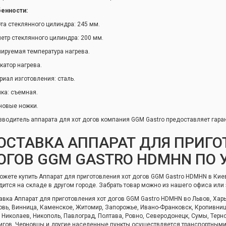
енности:
та стеклянного цилиндра: 245 мм.
етр стеклянного цилиндра: 200 мм.
лируемая температура нагрева.
катор нагрева.
риал изготовления: сталь.
ка: съемная.
новые ножки.
зводитель аппарата для хот догов компания GGM Gastro предоставляет гар
ОСТАВКА АППАРАТ ДЛЯ ПРИГО
ОГОВ GGM GASTRO HDMHN ПО 
ожете купить Аппарат для приготовления хот догов GGM Gastro HDMHN в Киев
дится на складе в другом городе. Забрать товар можно из нашего офиса или 
авка Аппарат для приготовления хот догов GGM Gastro HDMHN во Львов, Харь
овь, Винница, Каменское, Житомир, Запорожье, Ивано-Франковск, Кропивницк
, Николаев, Никополь, Павлоград, Полтава, Ровно, Северодонецк, Сумы, Терн
игов, Черновцы и другие населенные пункты осуществляется транспортным