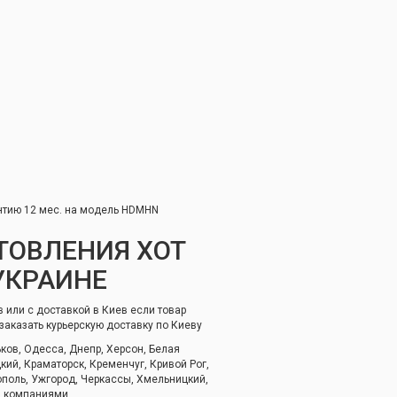
антию 12 мес. на модель HDMHN
ТОВЛЕНИЯ ХОТ
УКРАИНЕ
 или с доставкой в Киев если товар
заказать курьерскую доставку по Киеву
ков, Одесса, Днепр, Херсон, Белая
ий, Краматорск, Кременчуг, Кривой Рог,
ополь, Ужгород, Черкассы, Хмельницкий,
и компаниями.