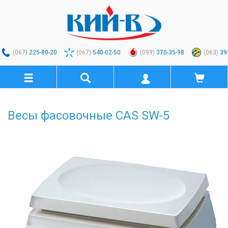
(067)
225-80-20
(067)
540-02-50
(099)
370-35-98
(063)
39
Весы фасовочные CAS SW-5