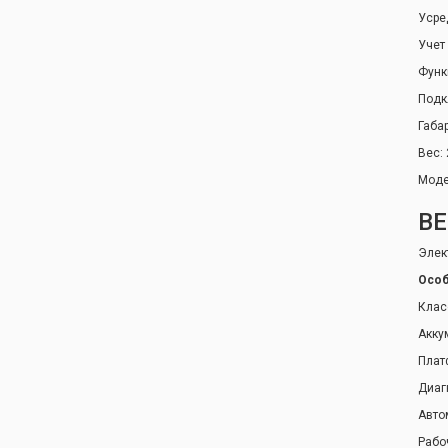
Усре
Учет
Функ
Подк
Габа
Вес: 
Моде
ВЕ
Элек
Особ
Класс
Акку
Плат
Диаг
Авто
Рабоч