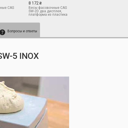
8 172 ₴
ные CAS
Весы фасовочные CAS
SW-2D два дисплея,
платформа из пластика
Вопросы и ответы
W-5 INOX