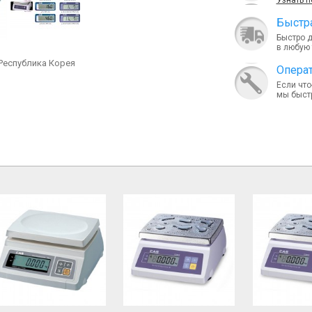
Узнать 
Быcтра
Быстро 
в любую 
Республика Корея
Опера
Если что
мы быст