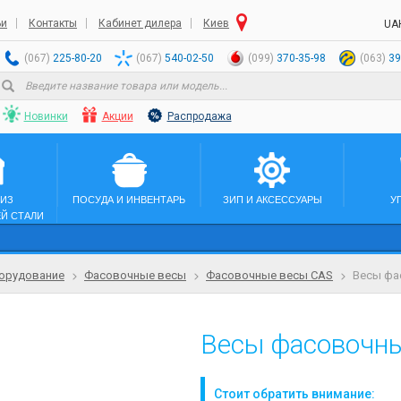
ьи
Контакты
Кабинет дилера
Киев
UA
(067)
225-80-20
(067)
540-02-50
(099)
370-35-98
(063)
39
Новинки
Акции
Распродажа
 ИЗ
ПОСУДА И ИНВЕНТАРЬ
ЗИП И АКСЕССУАРЫ
У
Й СТАЛИ
орудование
Фасовочные весы
Фасовочные весы CAS
Весы фа
Весы фасовочны
Стоит обратить внимание: