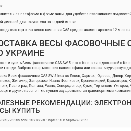
и:
лнительная платформа в форме чаши: для удобства взвешивания жидкостей
ой дисплей для покупателя на задней стенке.
зводитель торговых весов компания CAS предоставляет гарантию 12 мес. на
ОСТАВКА ВЕСЫ ФАСОВОЧНЫЕ C
О УКРАИНЕ
ожете купить Весы фасовочные CAS SW-5 Inox в Киев или с доставкой в Киев
ом городе. Забрать товар можно из нашего офиса или заказать курьерскую до
авка Весы фасовочные CAS SW-5 Inox во Львов, Харьков, Одесса, Днепр, Хер
нское, Житомир, Запорожье, Ивано-Франковск, Кропивницкий, Краматорск, Кр
поль, Павлоград, Полтава, Ровно, Северодонецк, Сумы, Тернополь, Ужгород,
овцы и другие населенные пункты осуществляется транспортными компани
ОЛЕЗНЫЕ РЕКОМЕНДАЦИИ: ЭЛЕКТРО
ЕСЫ КУПИТЬ
электронные счетные весы - термины и определения