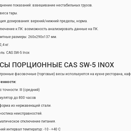
днение показаний: взвешивание нестабильных грузов.
 веса тары.
ция дозирования: верхний/нижний пределы, норма.
лючение к ПК: возможность анализировать данные на ПК.
ритные размеры: 260x290x137 мм.
2,4 кг.
ль: CAS SW-5 Inox
СЫ ПОРЦИОННЫЕ CAS SW-5 INOX
тронные фасовочные (торговые) весы используются на кухне ресторана, кафе
енности:
 точности: ІІІ (средний)
мулятор до 800 часов
форма из нержавеющей стали.
ностика неисправностей.
матическое отключение питания.
ий интервал температур: -10 - +40 С