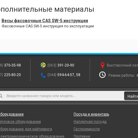
полнительные материалы
Весы фасовочные CAS SW-5 инструкция
Фасовочные CAS SW-5 инструкция по эксплуатации
9)
370-35-98
(063)
391-20-90
Выставочный за
7)
225-80-20
(044)
594-64-57, 58
Режим работы:
Найт
борудование
Посуда и инвентарь
епловое оборудование
Наплитная посуда
борудование для кейтеринга
Гастроемкости
лектромеханическое оборудование
Противни