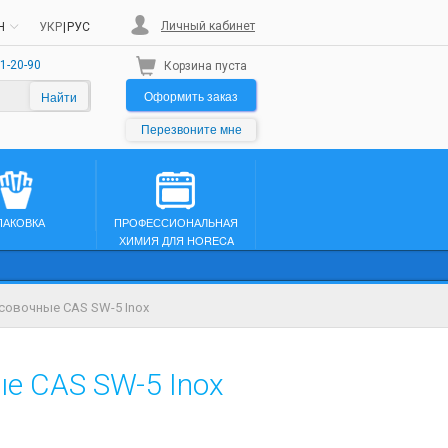
Личный кабинет
H
УКР
|
РУС
1-20-90
Корзина пуста
Оформить заказ
Найти
Перезвоните мне
ПАКОВКА
ПРОФЕССИОНАЛЬНАЯ
ХИМИЯ ДЛЯ HORECA
совочные CAS SW-5 Inox
е CAS SW-5 Inox