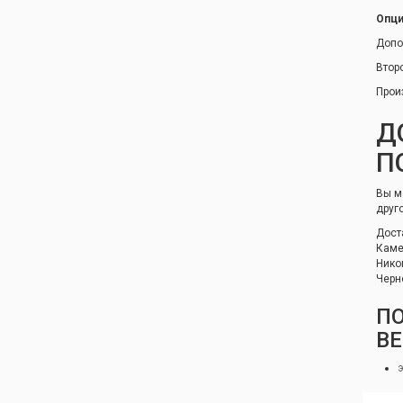
Опци
Допо
Втор
Прои
Д
П
Вы м
друг
Дост
Каме
Нико
Черн
П
В