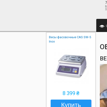
7
В
S
Весы фасовочные CAS SW-5
Inox
О
ВЕ
8 399 ₴
Купить