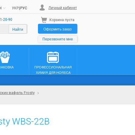
Личный кабинет
H
УКР
|
РУС
1-20-90
Корзина пуста
Оформить заказ
Найти
Перезвоните мне
ПАКОВКА
ПРОФЕССИОНАЛЬНАЯ
ХИМИЯ ДЛЯ HORECA
ских вафель Frosty
sty WBS-22B