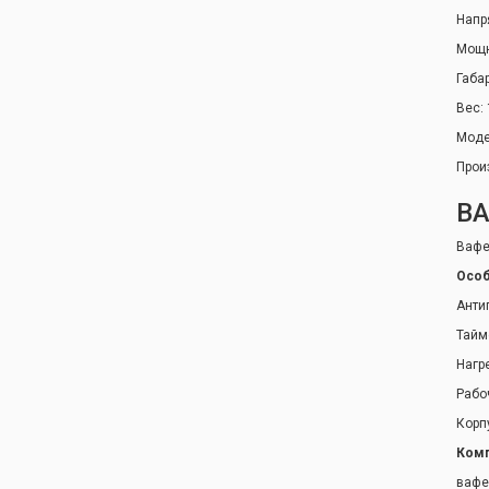
Напр
Мощно
Габа
Вес: 
Моде
Прои
ВА
Вафе
Особ
Анти
Тайм
Нагр
Рабо
Корп
Комп
вафе