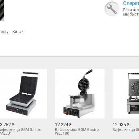
Опера
Если что
мы быст
rosty
Китай
3 752 ₴
12 224 ₴
12 035 ₴
афельница GGM Gastro
Вафельница GGM Gastro
Вафельница S
AEEJ1
WEJ180