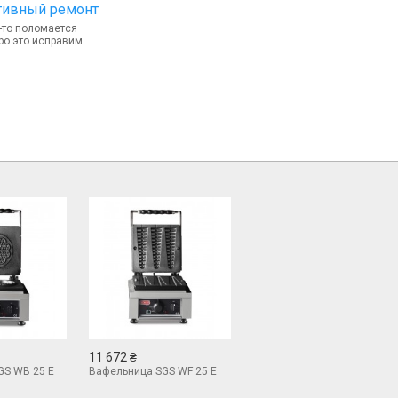
тивный ремонт
-то поломается
ро это исправим
11 672 ₴
GS WB 25 E
Вафельница SGS WF 25 E