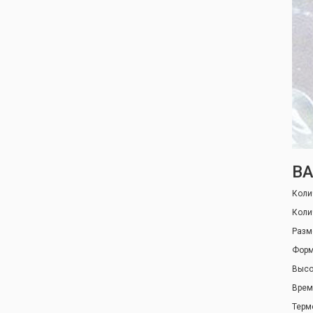
ВА
Коли
Коли
Разм
Форм
Высо
Врем
Термо