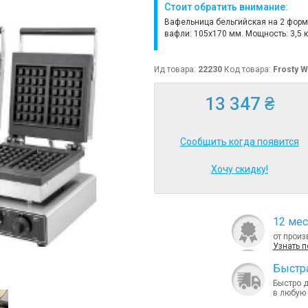
Стоит обратить внимание:
Вафельница бельгийская на 2 форм
вафли: 105х170 мм. Мощность: 3,5 к
Ид товара:
22230
Код товара:
Frosty 
13 347 ₴
Сообщить когда появится
Хочу скидку!
12 мес
от произ
Узнать 
Быcтра
Быстро 
в любую 