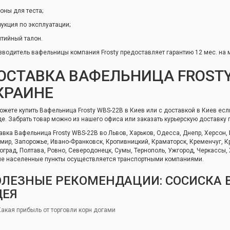
оны для теста;
рукция по эксплуатации;
нтийный талон.
зводитель вафельницы компания Frosty предоставляет гарантию 12 мес. на
ОСТАВКА ВАФЕЛЬНИЦА FROSTY
КРАИНЕ
ожете купить Вафельница Frosty WBS-22B в Киев или с доставкой в Киев есл
де. Забрать товар можно из нашего офиса или заказать курьерскую доставку 
авка Вафельница Frosty WBS-22B во Львов, Харьков, Одесса, Днепр, Херсон,
мир, Запорожье, Ивано-Франковск, Кропивницкий, Краматорск, Кременчуг, Кр
оград, Полтава, Ровно, Северодонецк, Сумы, Тернополь, Ужгород, Черкассы,
ие населенные пункты осуществляется транспортными компаниями.
ЛЕЗНЫЕ РЕКОМЕНДАЦИИ: СОСИСКА В
ДЕЯ
Какая прибыль от торговли корн догами