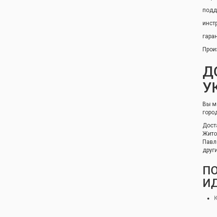
подд
инст
гара
Прои
Д
У
Вы м
горо
Дост
Жито
Павл
друг
ПО
И