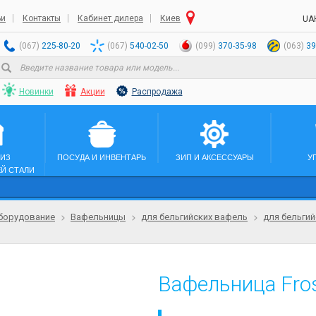
ьи
Контакты
Кабинет дилера
Киев
UA
(067)
225-80-20
(067)
540-02-50
(099)
370-35-98
(063)
39
Новинки
Акции
Распродажа
 ИЗ
ПОСУДА И ИНВЕНТАРЬ
ЗИП И АКСЕССУАРЫ
У
Й СТАЛИ
борудование
Вафельницы
для бельгийских вафель
для бельгий
Вафельница Fro