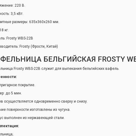
яжение: 220 В.
сть: 3,5 кВт.
ритные размеры: 635х360х260 мм.
18 кг.
ль: Frosty WBS-22B
зводитель: Frosty (Фрости, Китай)
ФЕЛЬНИЦА БЕЛЬГИЙСКАЯ FROSTY WB
льница Frosty WBS-22B служит для выпекания бельгийских вафель.
енности:
пригарное покрытие.
ер: до 5 мин.
ев осуществляется одновременно сверху и снизу.
чие поверхности изготовлены из чугуна.
ус выполнен из нержавеющей стали.
лектация:
льница;