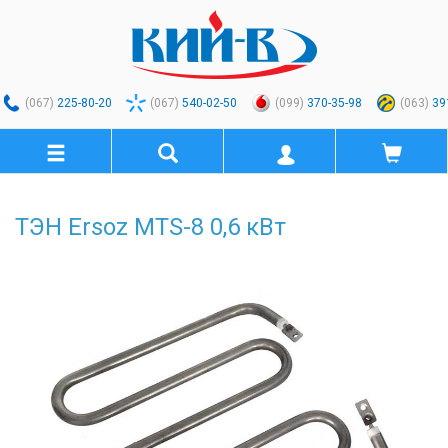
(067)
225-80-20
(067)
540-02-50
(099)
370-35-98
(063)
39
ТЭН Ersoz MTS-8 0,6 кВт