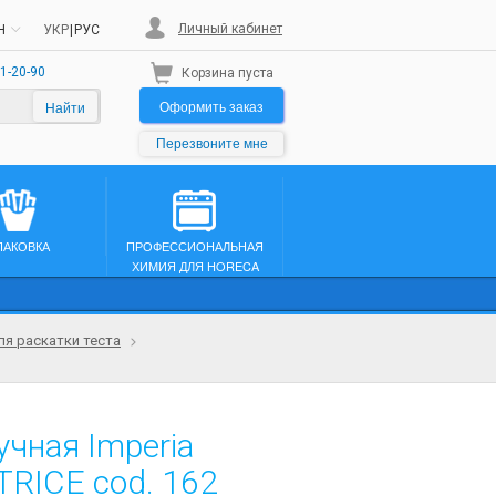
Личный кабинет
H
УКР
|
РУС
1-20-90
Корзина пуста
Оформить заказ
Найти
Перезвоните мне
ПАКОВКА
ПРОФЕССИОНАЛЬНАЯ
ХИМИЯ ДЛЯ HORECA
я раскатки теста
учная Imperia
TRICE cod. 162