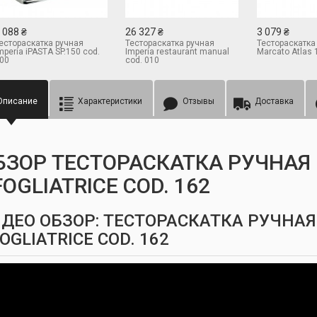
 088 ₴
26 327 ₴
3 079 ₴
естораскатка ручная
Тестораскатка ручная
Тестораскатка
mperia iPASTA SP.150 cod.
Imperia restaurant manual
Marcato Atlas 
00
cod. 010
Описание
Характеристики
Отзывы
Доставка
БЗОР ТЕСТОРАСКАТКА РУЧНАЯ I
FOGLIATRICE COD. 162
ДЕО ОБЗОР: ТЕСТОРАСКАТКА РУЧНАЯ 
OGLIATRICE COD. 162