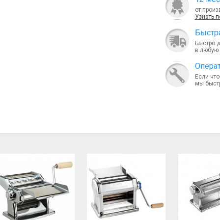
от произ
Узнать 
Быcтра
Быстро 
в любую 
Опера
Если что
мы быст