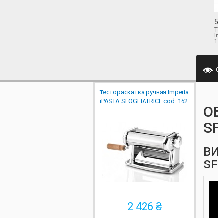
5
Т
I
1
Тестораскатка ручная Imperia
iPASTA SFOGLIATRICE cod. 162
О
S
ВИ
SF
2 426 ₴