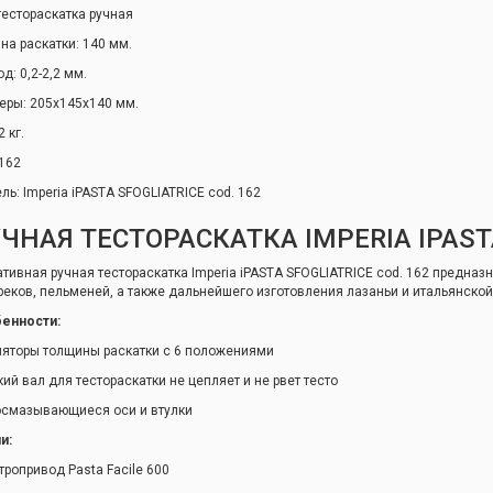
 тестораскатка ручная
на раскатки: 140 мм.
д: 0,2-2,2 мм.
еры: 205x145x140 мм.
2 кг.
 162
ль: Imperia iPASTA SFOGLIATRICE cod. 162
ЧНАЯ ТЕСТОРАСКАТКА IMPERIA IPAST
ативная ручная тестораскатка Imperia iPASTA SFOGLIATRICE cod. 162 предназн
реков, пельменей, а также дальнейшего изготовления лазаньи и итальянской
енности:
ляторы толщины раскатки с 6 положениями
кий вал для тестораскатки не цепляет и не рвет тесто
смазывающиеся оси и втулки
и:
тропривод Pasta Facile 600