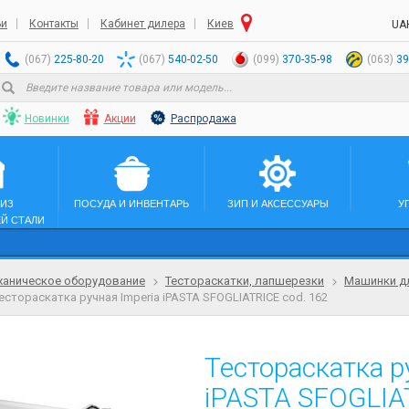
ьи
Контакты
Кабинет дилера
Киев
UA
(067)
225-80-20
(067)
540-02-50
(099)
370-35-98
(063)
39
Новинки
Акции
Распродажа
 ИЗ
ПОСУДА И ИНВЕНТАРЬ
ЗИП И АКСЕССУАРЫ
У
Й СТАЛИ
аническое оборудование
Тестораскатки, лапшерезки
Машинки дл
естораскатка ручная Imperia iPASTA SFOGLIATRICE cod. 162
Тестораскатка р
iPASTA SFOGLIA