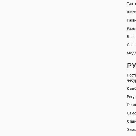
Тип:
Шири
Разво
Разм
Вес: 
Cod:
Моде
РУ
Порт
чебу
Особ
Регу
Глад
Само
Опци
Элек