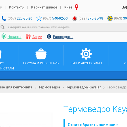
ьи
Контакты
Кабинет дилера
Киев
UA
(067)
225-80-20
(067)
540-02-50
(099)
370-35-98
(063)
39
Новинки
Акции
Распродажа
 ИЗ
ПОСУДА И ИНВЕНТАРЬ
ЗИП И АКСЕССУАРЫ
У
Й СТАЛИ
ие для кейтеринга
Термоведра
Термоведра Kayalar
Термоведро
Термоведро Kaya
Стоит обратить внимание: