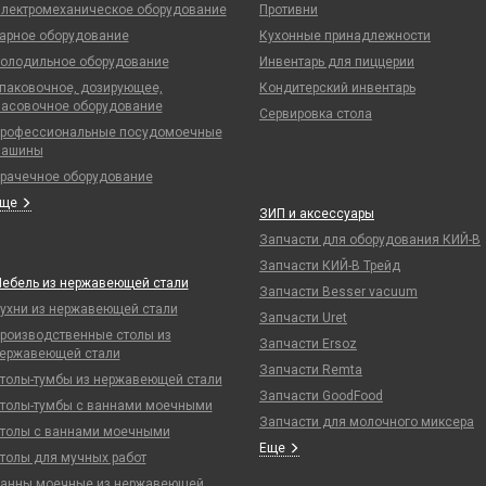
лектромеханическое оборудование
Противни
арное оборудование
Кухонные принадлежности
олодильное оборудование
Инвентарь для пиццерии
паковочное, дозирующее,
Кондитерский инвентарь
асовочное оборудование
Сервировка стола
рофессиональные посудомоечные
ашины
рачечное оборудование
Еще
ЗИП и аксессуары
Запчасти для оборудования КИЙ-В
Запчасти КИЙ-В Трейд
ебель из нержавеющей стали
Запчасти Besser vacuum
ухни из нержавеющей стали
Запчасти Uret
роизводственные столы из
Запчасти Ersoz
ержавеющей стали
Запчасти Remta
толы-тумбы из нержавеющей стали
Запчасти GoodFood
толы-тумбы с ваннами моечными
Запчасти для молочного миксера
толы с ваннами моечными
Еще
толы для мучных работ
анны моечные из нержавеющей