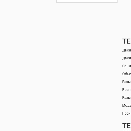
ТЕ
Двой
Двой
Сэнд
Объе
Разм
Вес: 
Разм
Модел
Прои
Т