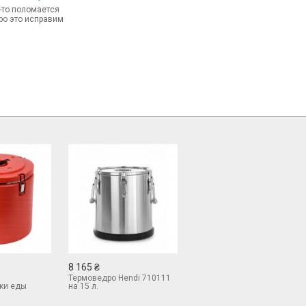
-то поломается
ро это исправим
8 165 ₴
Термоведро Hendi 710111
ки еды
на 15 л.