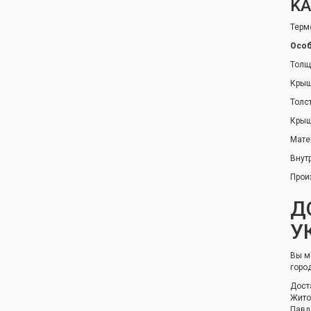
KA
Терм
Особ
Толщ
Крыш
Толс
Крыш
Мате
Внут
Прои
Д
У
Вы м
горо
Дост
Жито
Павл