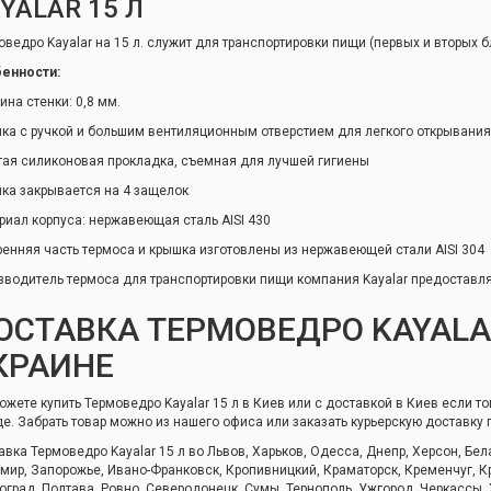
YALAR 15 Л
оведро Kayalar на 15 л. служит для транспортировки пищи (первых и вторых 
енности:
ина стенки: 0,8 мм.
ка с ручкой и большим вентиляционным отверстием для легкого открывани
тая силиконовая прокладка, съемная для лучшей гигиены
ка закрывается на 4 защелок
риал корпуса: нержавеющая сталь AISI 430
ренняя часть термоса и крышка изготовлены из нержавеющей стали AISI 304
зводитель термоса для транспортировки пищи компания Kayalar предоставля
ОСТАВКА ТЕРМОВЕДРО KAYALAR
КРАИНЕ
ожете купить Термоведро Kayalar 15 л в Киев или с доставкой в Киев если т
де. Забрать товар можно из нашего офиса или заказать курьерскую доставку 
авка Термоведро Kayalar 15 л во Львов, Харьков, Одесса, Днепр, Херсон, Бе
мир, Запорожье, Ивано-Франковск, Кропивницкий, Краматорск, Кременчуг, Кр
оград, Полтава, Ровно, Северодонецк, Сумы, Тернополь, Ужгород, Черкассы,