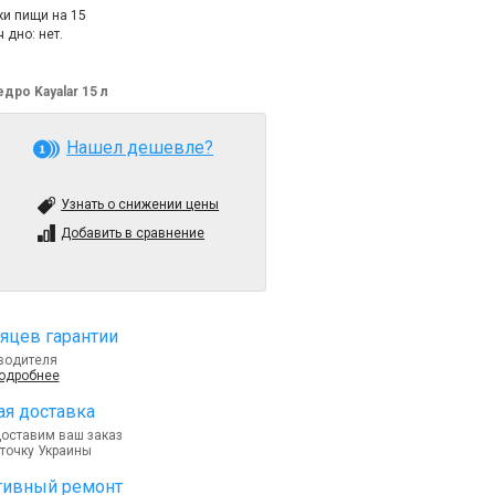
ки пищи на 15
 дно: нет.
дро Kayalar 15 л
Нашел дешевле?
Узнать о снижении цены
Добавить в сравнение
яцев гарантии
водителя
подробнее
я доставка
доставим ваш заказ
точку Украины
тивный ремонт