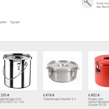
Если что
мы быст
yalar
Турция
 205 ₴
6 818 ₴
6 802 ₴
ермоведро Ozti
Термоведро Kayalar 5 л
Ведро для
270.03217.01 10л.
транспортиров
Gooder PS 20