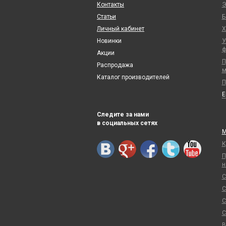
Контакты
Э
Статьи
Б
Личный кабинет
Х
Новинки
У
ф
Акции
П
Распродажа
м
Каталог производителей
П
Следите за нами
в социальных сетях
М
К
П
н
С
С
С
С
В