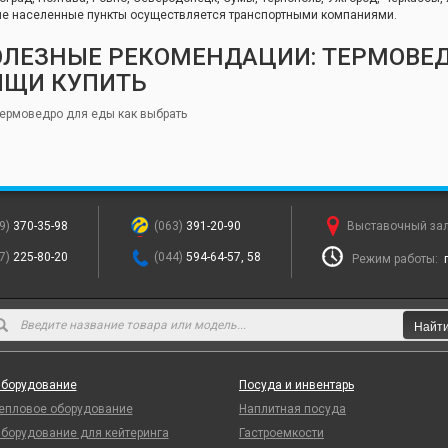
ие населенные пункты осуществляется транспортными компаниями.
ОЛЕЗНЫЕ РЕКОМЕНДАЦИИ: ТЕРМОВЕД
ИЩИ КУПИТЬ
термоведро для еды как выбрать
9)
370-35-98
(063)
391-20-90
Выставочный за
7)
225-80-20
(044)
594-64-57, 58
Режим работы:
Найт
борудование
Посуда и инвентарь
епловое оборудование
Наплитная посуда
борудование для кейтеринга
Гастроемкости