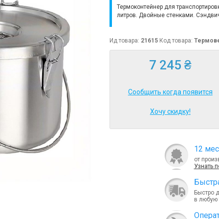
Термоконтейнер для транспортиров
литров. Двойные стенками. Сэндвич
Ид товара:
21615
Код товара:
Термове
7 245 ₴
Сообщить когда появится
Хочу скидку!
12 мес
от произ
Узнать 
Быcтра
Быстро 
в любую 
Опера