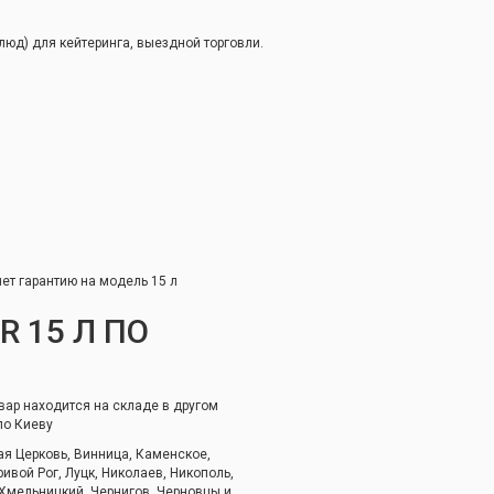
блюд) для кейтеринга, выездной торговли.
я
ет гарантию на модель 15 л
 15 Л ПО
овар находится на складе в другом
по Киеву
лая Церковь, Винница, Каменское,
ивой Рог, Луцк, Николаев, Никополь,
 Хмельницкий, Чернигов, Черновцы и