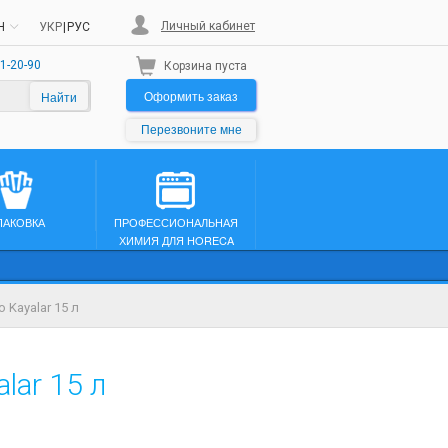
Личный кабинет
H
УКР
|
РУС
1-20-90
Корзина пуста
Оформить заказ
Найти
Перезвоните мне
ПАКОВКА
ПРОФЕССИОНАЛЬНАЯ
ХИМИЯ ДЛЯ HORECA
 Kayalar 15 л
lar 15 л