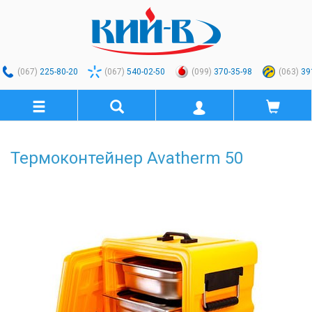
(067)
225-80-20
(067)
540-02-50
(099)
370-35-98
(063)
39
Термоконтейнер Avatherm 50