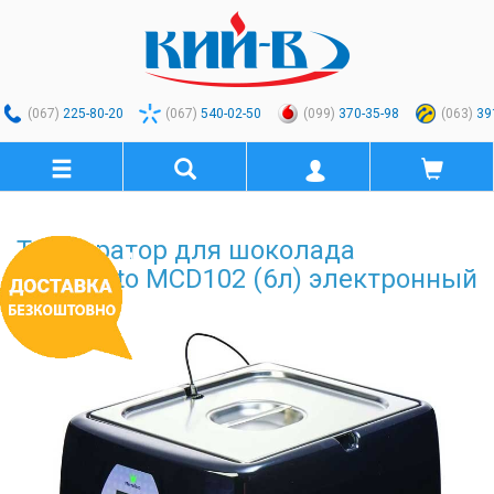
(067)
225-80-20
(067)
540-02-50
(099)
370-35-98
(063)
39
Температор для шоколада
Martellato MCD102 (6л) электронный