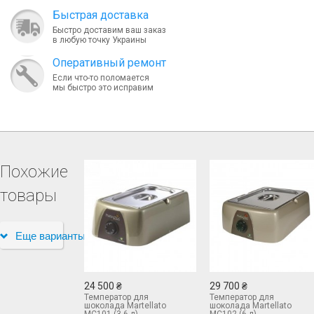
Быcтрая доставка
Быстро доставим ваш заказ
в любую точку Украины
Оперативный ремонт
Если что-то поломается
мы быстро это исправим
Похожие
товары
Еще варианты
24 500 ₴
29 700 ₴
Температор для
Температор для
шоколада Martellato
шоколада Martellato
MC101 (3,6 л)
MC102 (6 л)