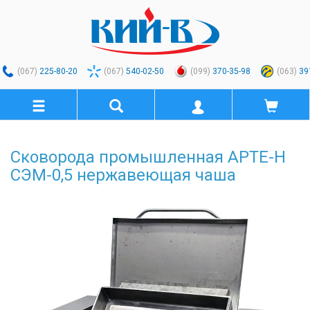
(067)
225-80-20
(067)
540-02-50
(099)
370-35-98
(063)
39
Сковорода промышленная АРТЕ-Н
СЭМ-0,5 нержавеющая чаша