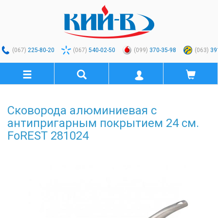
(067)
225-80-20
(067)
540-02-50
(099)
370-35-98
(063)
39
Сковорода алюминиевая с
антипригарным покрытием 24 см.
FoREST 281024