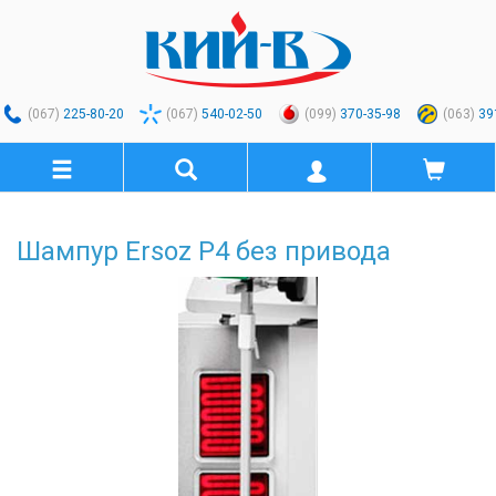
(067)
225-80-20
(067)
540-02-50
(099)
370-35-98
(063)
39
Шампур Ersoz Р4 без привода