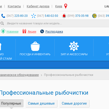
ьи
Контакты
Кабинет дилера
Киев
UA
(067)
225-80-20
(067)
540-02-50
(099)
370-35-98
(063)
39
Новинки
Акции
Распродажа
 ИЗ
ПОСУДА И ИНВЕНТАРЬ
ЗИП И АКСЕССУАРЫ
У
Й СТАЛИ
аническое оборудование
Профессиональные рыбочистки
Профессиональные рыбочистки
Популярные
Самые дешевые
Самые дорогие