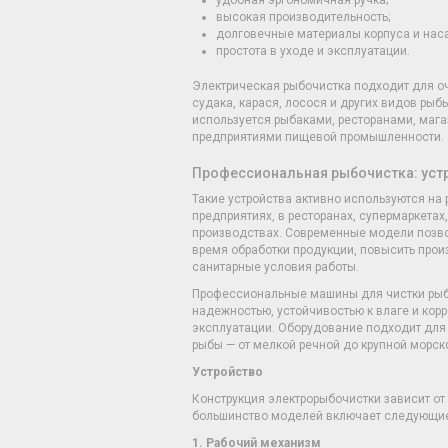
удобная эргономичная ручка;
высокая производительность;
долговечные материалы корпуса и нас
простота в уходе и эксплуатации.
Электрическая рыбочистка подходит для очи
судака, карася, лосося и других видов рыб
используется рыбаками, ресторанами, маг
предприятиями пищевой промышленности.
Профессиональная рыбочистка: устр
Такие устройства активно используются н
предприятиях, в ресторанах, супермаркетах
производствах. Современные модели позво
время обработки продукции, повысить прои
санитарные условия работы.
Профессиональные машины для чистки ры
надежностью, устойчивостью к влаге и корр
эксплуатации. Оборудование подходит для
рыбы — от мелкой речной до крупной морск
Устройство
Конструкция электрорыбочистки зависит от
большинство моделей включает следующи
1. Рабочий механизм