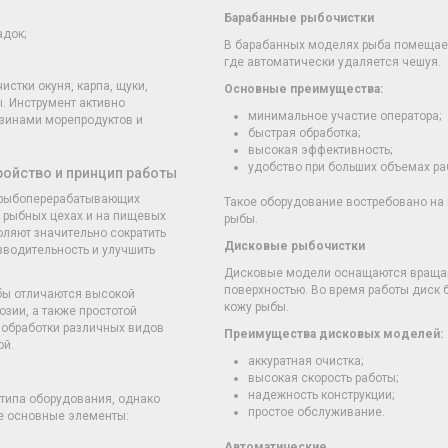
Барабанные рыбочистки
адок;
В барабанных моделях рыба помещае
где автоматически удаляется чешуя.
стки окуня, карпа, щуки,
Основные преимущества:
ы. Инструмент активно
минимальное участие оператора;
азинами морепродуктов и
быстрая обработка;
высокая эффективность;
удобство при больших объемах ра
ойство и принцип работы
а рыбоперерабатывающих
Такое оборудование востребовано на 
, рыбных цехах и на пищевых
рыбы.
ляют значительно сократить
Дисковые рыбочистки
зводительность и улучшить
Дисковые модели оснащаются враща
поверхностью. Во время работы диск 
бы отличаются высокой
кожу рыбы.
озии, а также простотой
 обработки различных видов
Преимущества дисковых моделей:
ой.
аккуратная очистка;
высокая скорость работы;
надежность конструкции;
 типа оборудования, однако
простое обслуживание.
е основные элементы:
Автоматические