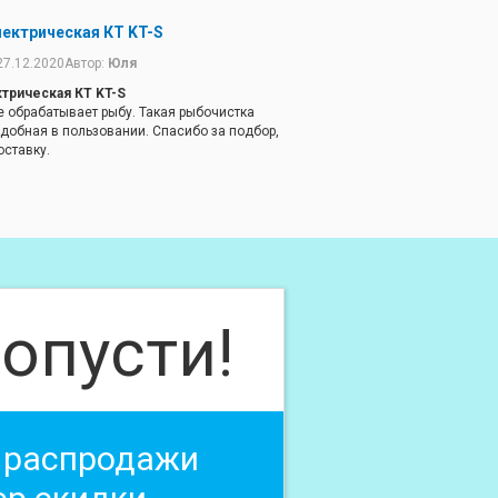
ектрическая КТ KT-S
27.12.2020
Автор:
Юля
трическая КТ KT-S
 обрабатывает рыбу. Такая рыбочистка
 удобная в пользовании. Спасибо за подбор,
оставку.
опусти!
 распродажи