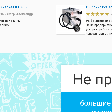
ическая КТ KT-S
Рыбочистка эл
.2022
Автор:
Александр
стка КТ KT-S
Рыбочистка элек
пасибо
Наше предприятие
ускоряет работу,
консультацию и п
Не пр
большие