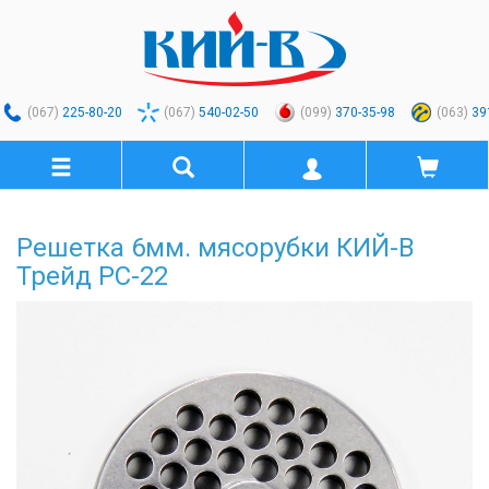
(067)
225-80-20
(067)
540-02-50
(099)
370-35-98
(063)
39
Решетка 6мм. мясорубки КИЙ-В
Трейд РС-22